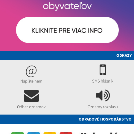
ODKAZY
@
Napíšte nám
SMS hlásnik
Odber oznamov
Oznamy rozhlasu
ODPADOVÉ HOSPODÁRSTVO