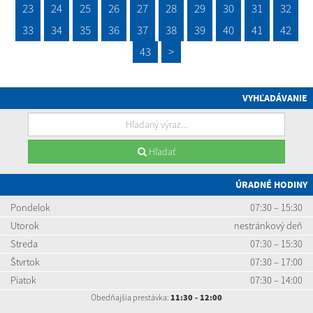
23
24
25
26
27
28
29
30
31
32
33
34
35
36
37
38
39
40
41
42
43
>
VYHĽADÁVANIE
Hľadať
ÚRADNÉ HODINY
Pondelok
07:30 – 15:30
Utorok
nestránkový deň
Streda
07:30 – 15:30
Štvrtok
07:30 – 17:00
Piatok
07:30 – 14:00
Obedňajšia prestávka:
11:30 - 12:00