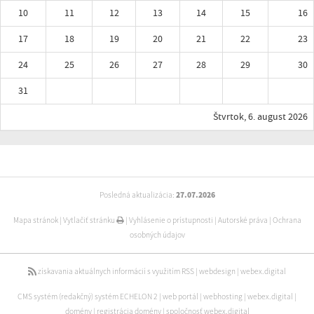
10
11
12
13
14
15
16
17
18
19
20
21
22
23
24
25
26
27
28
29
30
31
Štvrtok, 6. august 2026
Posledná aktualizácia:
27.07.2026
Mapa stránok
|
Vytlačiť stránku
|
Vyhlásenie o prístupnosti
|
Autorské práva
|
Ochrana
osobných údajov
získavania aktuálnych informácií s využitím RSS
|
webdesign
|
webex.digital
CMS systém (redakčný) systém ECHELON 2
|
web portál
|
webhosting
|
webex.digital
|
domény
|
registrácia domény
|
spoločnosť webex.digital