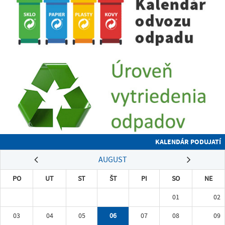
KALENDÁR PODUJATÍ
AUGUST
PO
UT
ST
ŠT
PI
SO
NE
01
02
03
04
05
06
07
08
09