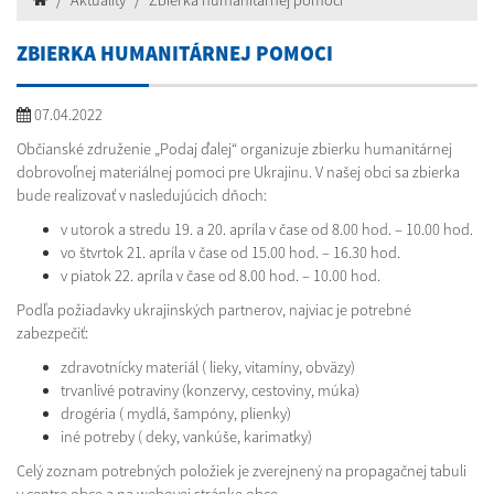
Aktuality
Zbierka humanitárnej pomoci
ZBIERKA HUMANITÁRNEJ POMOCI
07.04.2022
Občianské združenie „Podaj ďalej“ organizuje zbierku humanitárnej
dobrovoľnej materiálnej pomoci pre Ukrajinu. V našej obci sa zbierka
bude realizovať v nasledujúcich dňoch:
v utorok a stredu 19. a 20. apríla v čase od 8.00 hod. – 10.00 hod.
vo štvrtok 21. apríla v čase od 15.00 hod. – 16.30 hod.
v piatok 22. apríla v čase od 8.00 hod. – 10.00 hod.
Podľa požiadavky ukrajinských partnerov, najviac je potrebné
zabezpečiť:
zdravotnícky materiál ( lieky, vitamíny, obväzy)
trvanlivé potraviny (konzervy, cestoviny, múka)
drogéria ( mydlá, šampóny, plienky)
iné potreby ( deky, vankúše, karimatky)
Celý zoznam potrebných položiek je zverejnený na propagačnej tabuli