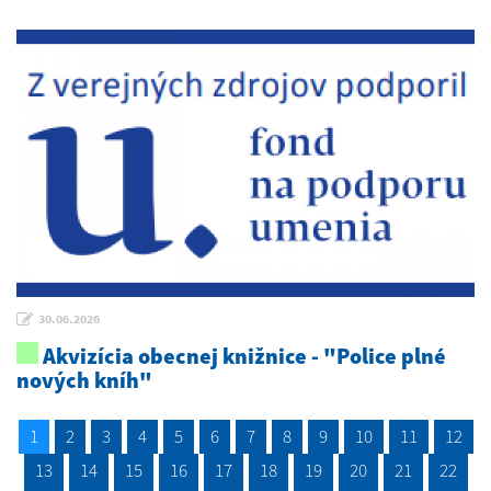
30.06.2026
Akvizícia obecnej knižnice - "Police plné
nových kníh"
1
2
3
4
5
6
7
8
9
10
11
12
13
14
15
16
17
18
19
20
21
22