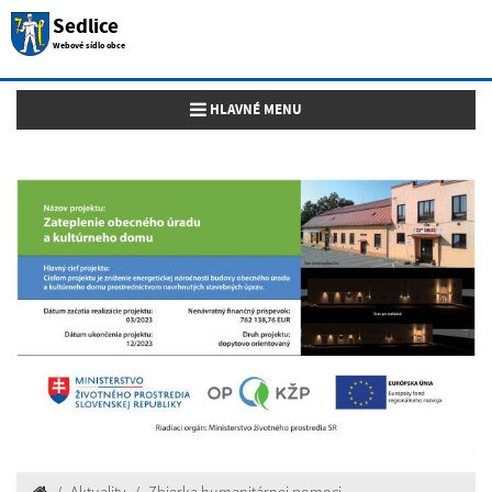
Sedlice
Webové sídlo obce
Toggle navigation
HLAVNÉ MENU