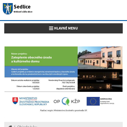
Sedlice
Webové sídlo obce
Toggle navigation
HLAVNÉ MENU