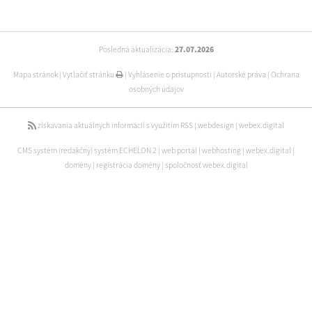
Posledná aktualizácia:
27.07.2026
Mapa stránok
|
Vytlačiť stránku
|
Vyhlásenie o prístupnosti
|
Autorské práva
|
Ochrana
osobných údajov
získavania aktuálnych informácií s využitím RSS
|
webdesign
|
webex.digital
CMS systém (redakčný) systém ECHELON 2
|
web portál
|
webhosting
|
webex.digital
|
domény
|
registrácia domény
|
spoločnosť webex.digital