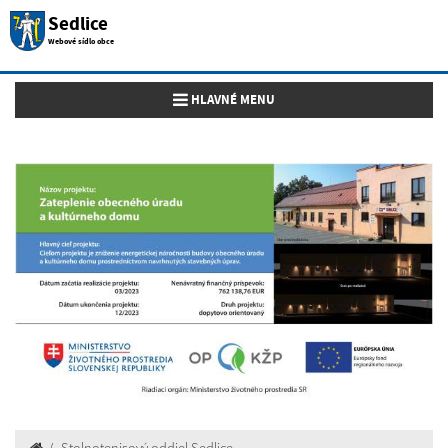
Sedlice
Webové sídlo obce
Toggle navigation
HLAVNÉ MENU