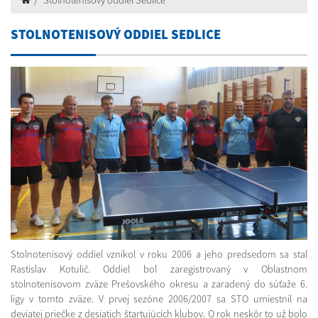
Stolnotenisový oddiel Sedlice
STOLNOTENISOVÝ ODDIEL SEDLICE
Stolnotenisový oddiel vznikol v roku 2006 a jeho predsedom sa stal
Rastislav Kotulič. Oddiel bol zaregistrovaný v Oblastnom
stolnotenisovom zväze Prešovského okresu a zaradený do súťaže 6.
ligy v tomto zväze. V prvej sezóne 2006/2007 sa STO umiestnil na
deviatej priečke z desiatich štartujúcich klubov. O rok neskôr to už bolo