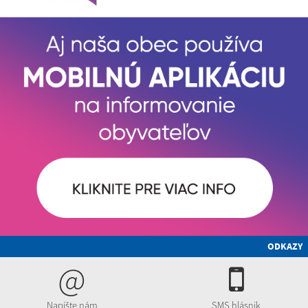
ODKAZY
@
Napíšte nám
SMS hlásnik