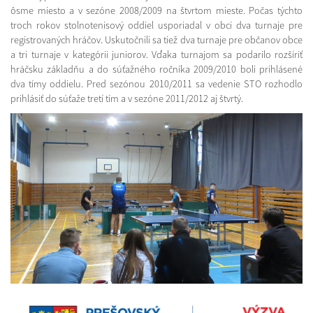
ôsme miesto a v sezóne 2008/2009 na štvrtom mieste. Počas týchto
troch rokov stolnotenisový oddiel usporiadal v obci dva turnaje pre
registrovaných hráčov. Uskutočnili sa tiež dva turnaje pre občanov obce
a tri turnaje v kategórii juniorov. Vďaka turnajom sa podarilo rozšíriť
hráčsku základňu a do súťažného ročníka 2009/2010 boli prihlásené
dva tímy oddielu. Pred sezónou 2010/2011 sa vedenie STO rozhodlo
prihlásiť do súťaže tretí tím a v sezóne 2011/2012 aj štvrtý.