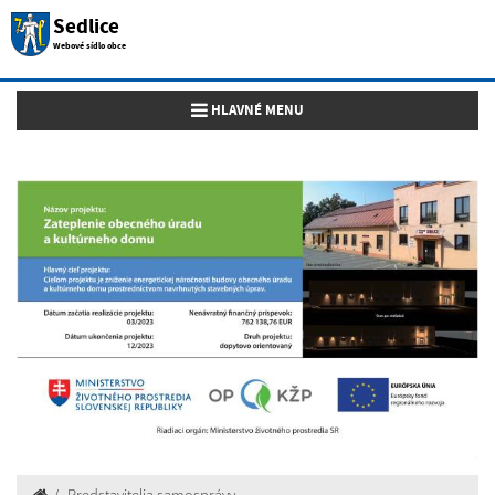
Sedlice
Webové sídlo obce
Toggle navigation
HLAVNÉ MENU