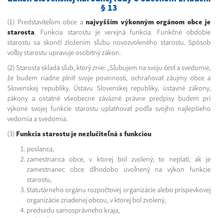
§ 13
(1) Predstaviteľom obce a
najvyšším výkonným orgánom obce je
starosta
. Funkcia starostu je verejná funkcia. Funkčné obdobie
starostu sa skončí zložením sľubu novozvoleného starostu. Spôsob
voľby starostu upravuje osobitný zákon.
(2) Starosta skladá sľub, ktorý znie: „Sľubujem na svoju česť a svedomie,
že budem riadne plniť svoje povinnosti, ochraňovať záujmy obce a
Slovenskej republiky. Ústavu Slovenskej republiky, ústavné zákony,
zákony a ostatné všeobecne záväzné právne predpisy budem pri
výkone svojej funkcie starostu uplatňovať podľa svojho najlepšieho
vedomia a svedomia.
(3)
Funkcia starostu je nezlučiteľná s funkciou
poslanca,
zamestnanca obce, v ktorej bol zvolený; to neplatí, ak je
zamestnanec obce dlhodobo uvoľnený na výkon funkcie
starostu,
štatutárneho orgánu rozpočtovej organizácie alebo príspevkovej
organizácie zriadenej obcou, v ktorej bol zvolený,
predsedu samosprávneho kraja,