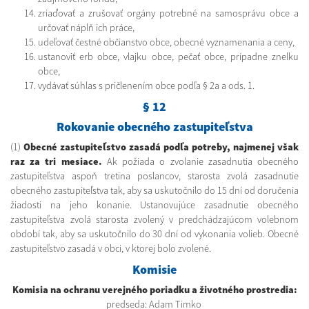
zriaďovať a zrušovať orgány potrebné na samosprávu obce a
určovať náplň ich práce,
udeľovať čestné občianstvo obce, obecné vyznamenania a ceny,
ustanoviť erb obce, vlajku obce, pečať obce, prípadne znelku
obce,
vydávať súhlas s pričlenením obce podľa § 2a a ods. 1.
§ 12
Rokovanie obecného zastupiteľstva
(1)
Obecné zastupiteľstvo zasadá podľa potreby, najmenej však
raz za tri mesiace.
Ak požiada o zvolanie zasadnutia obecného
zastupiteľstva aspoň tretina poslancov, starosta zvolá zasadnutie
obecného zastupiteľstva tak, aby sa uskutočnilo do 15 dní od doručenia
žiadosti na jeho konanie. Ustanovujúce zasadnutie obecného
zastupiteľstva zvolá starosta zvolený v predchádzajúcom volebnom
období tak, aby sa uskutočnilo do 30 dní od vykonania volieb. Obecné
zastupiteľstvo zasadá v obci, v ktorej bolo zvolené.
Komisie
Komisia na ochranu verejného poriadku a životného prostredia:
predseda: Adam Timko