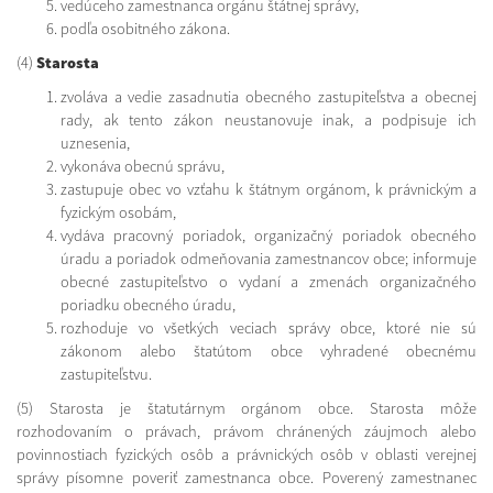
vedúceho zamestnanca orgánu štátnej správy,
podľa osobitného zákona.
(4)
Starosta
zvoláva a vedie zasadnutia obecného zastupiteľstva a obecnej
rady, ak tento zákon neustanovuje inak, a podpisuje ich
uznesenia,
vykonáva obecnú správu,
zastupuje obec vo vzťahu k štátnym orgánom, k právnickým a
fyzickým osobám,
vydáva pracovný poriadok, organizačný poriadok obecného
úradu a poriadok odmeňovania zamestnancov obce; informuje
obecné zastupiteľstvo o vydaní a zmenách organizačného
poriadku obecného úradu,
rozhoduje vo všetkých veciach správy obce, ktoré nie sú
zákonom alebo štatútom obce vyhradené obecnému
zastupiteľstvu.
(5) Starosta je štatutárnym orgánom obce. Starosta môže
rozhodovaním o právach, právom chránených záujmoch alebo
povinnostiach fyzických osôb a právnických osôb v oblasti verejnej
správy písomne poveriť zamestnanca obce. Poverený zamestnanec