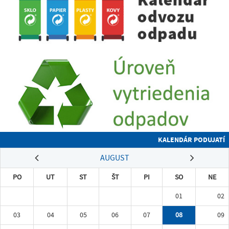
KALENDÁR PODUJATÍ
AUGUST
PO
UT
ST
ŠT
PI
SO
NE
01
02
03
04
05
06
07
08
09