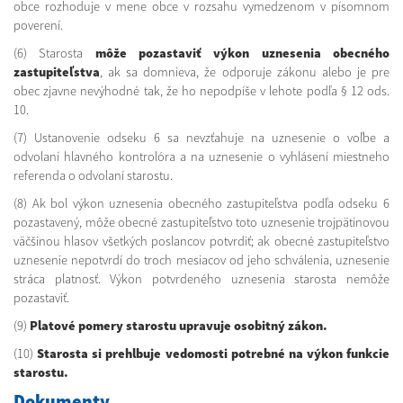
obce rozhoduje v mene obce v rozsahu vymedzenom v písomnom
poverení.
(6) Starosta
môže pozastaviť výkon uznesenia obecného
zastupiteľstva
, ak sa domnieva, že odporuje zákonu alebo je pre
obec zjavne nevýhodné tak, že ho nepodpíše v lehote podľa § 12 ods.
10.
(7) Ustanovenie odseku 6 sa nevzťahuje na uznesenie o voľbe a
odvolaní hlavného kontrolóra a na uznesenie o vyhlásení miestneho
referenda o odvolaní starostu.
(8) Ak bol výkon uznesenia obecného zastupiteľstva podľa odseku 6
pozastavený, môže obecné zastupiteľstvo toto uznesenie trojpätinovou
väčšinou hlasov všetkých poslancov potvrdiť; ak obecné zastupiteľstvo
uznesenie nepotvrdí do troch mesiacov od jeho schválenia, uznesenie
stráca platnosť. Výkon potvrdeného uznesenia starosta nemôže
pozastaviť.
(9)
Platové pomery starostu upravuje osobitný zákon.
(10)
Starosta si prehlbuje vedomosti potrebné na výkon funkcie
starostu.
Dokumenty