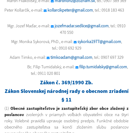
Martin Fiľakovský, e-mail:
martindhz@zoznam.sk
, tel.: 0907 589 369
Peter Kollarčík, e-mail:
kollarcikpeter@gmail.com
, tel.: 0918 183 463
Mgr. Jozef Maďar, e-mail:
jozefmadar.sedlice@gmail.com
, tel.: 0910
470 550
Mgr. Monika Sykorová, PhD., e-mail:
sykorka1977@gmail.com
,
tel.: 0910 692 929
Adam Timko, e-mail:
timkoadam@gmail.com
, tel.: 0907 697 329
Bc. Filip Tumidalský, e-mail:
filip.tumidalsky@gmail.com
,
tel.: 0911 020 801
Zákon č. 369/1990 Zb.
Zákon Slovenskej národnej rady o obecnom zriadení
§ 11
(1)
Obecné zastupiteľstvo je zastupiteľský zbor obce zložený z
poslancov
zvolených v priamych voľbách obyvateľmi obce na štyri
roky. Volebné pravidlá upravuje osobitný predpis. Funkčné obdobie
obecného zastupiteľstva sa končí zložením sľubu poslancov