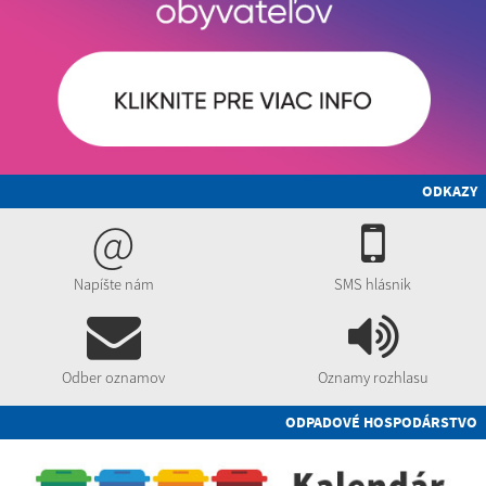
ODKAZY
@
Napíšte nám
SMS hlásnik
Odber oznamov
Oznamy rozhlasu
ODPADOVÉ HOSPODÁRSTVO