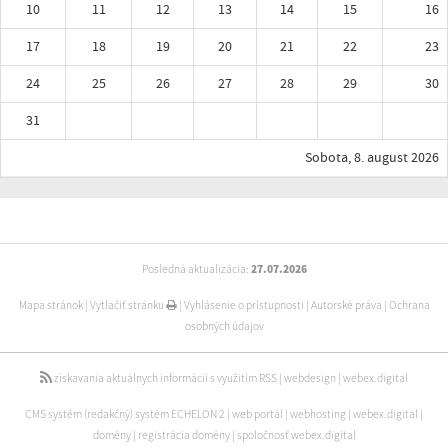
10
11
12
13
14
15
16
17
18
19
20
21
22
23
24
25
26
27
28
29
30
31
Sobota, 8. august 2026
Posledná aktualizácia:
27.07.2026
Mapa stránok
|
Vytlačiť stránku
|
Vyhlásenie o prístupnosti
|
Autorské práva
|
Ochrana
osobných údajov
získavania aktuálnych informácií s využitím RSS
|
webdesign
|
webex.digital
CMS systém (redakčný) systém ECHELON 2
|
web portál
|
webhosting
|
webex.digital
|
domény
|
registrácia domény
|
spoločnosť webex.digital