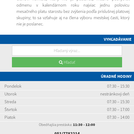
odmenu v kalendárnom roku najviac jednu polovicu
mesačného platu starostu bez zvýšenia podľa príslušnej platovej
skupiny; to sa vzťahuje aj na člena výboru mestskej časti, ktorý
nie je poslanec.
VYHĽADÁVANIE
Hľadať
ÚRADNÉ HODINY
Pondelok
07:30 – 15:30
Utorok
nestránkový deň
Streda
07:30 – 15:30
Štvrtok
07:30 – 17:00
Piatok
07:30 – 14:00
Obedňajšia prestávka:
11:30 - 12:00
051/7782214