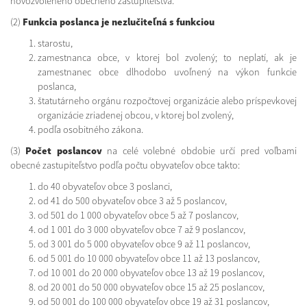
novozvoleného obecného zastupiteľstva.
(2)
Funkcia poslanca je nezlučiteľná s funkciou
starostu,
zamestnanca obce, v ktorej bol zvolený; to neplatí, ak je
zamestnanec obce dlhodobo uvoľnený na výkon funkcie
poslanca,
štatutárneho orgánu rozpočtovej organizácie alebo príspevkovej
organizácie zriadenej obcou, v ktorej bol zvolený,
podľa osobitného zákona.
(3)
Počet poslancov
na celé volebné obdobie určí pred voľbami
obecné zastupiteľstvo podľa počtu obyvateľov obce takto:
do 40 obyvateľov obce 3 poslanci,
od 41 do 500 obyvateľov obce 3 až 5 poslancov,
od 501 do 1 000 obyvateľov obce 5 až 7 poslancov,
od 1 001 do 3 000 obyvateľov obce 7 až 9 poslancov,
od 3 001 do 5 000 obyvateľov obce 9 až 11 poslancov,
od 5 001 do 10 000 obyvateľov obce 11 až 13 poslancov,
od 10 001 do 20 000 obyvateľov obce 13 až 19 poslancov,
od 20 001 do 50 000 obyvateľov obce 15 až 25 poslancov,
od 50 001 do 100 000 obyvateľov obce 19 až 31 poslancov,