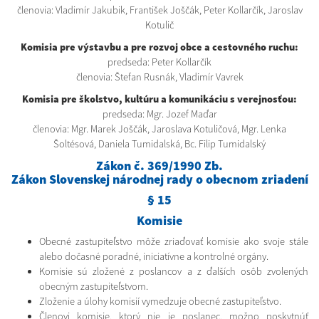
členovia: Vladimír Jakubik, František Joščák, Peter Kollarčík, Jaroslav
Kotulič
Komisia pre výstavbu a pre rozvoj obce a cestovného ruchu:
predseda: Peter Kollarčík
členovia: Štefan Rusnák, Vladimír Vavrek
Komisia pre školstvo, kultúru a komunikáciu s verejnosťou:
predseda: Mgr. Jozef Maďar
členovia: Mgr. Marek Joščák, Jaroslava Kotuličová, Mgr. Lenka
Šoltésová, Daniela Tumidalská, Bc. Filip Tumidalský
Zákon č. 369/1990 Zb.
Zákon Slovenskej národnej rady o obecnom zriadení
§ 15
Komisie
Obecné zastupiteľstvo môže zriaďovať komisie ako svoje stále
alebo dočasné poradné, iniciatívne a kontrolné orgány.
Komisie sú zložené z poslancov a z ďalších osôb zvolených
obecným zastupiteľstvom.
Zloženie a úlohy komisií vymedzuje obecné zastupiteľstvo.
Členovi komisie, ktorý nie je poslanec, možno poskytnúť