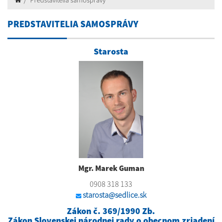
Predstavitelia samosprávy
PREDSTAVITELIA SAMOSPRÁVY
Starosta
Mgr. Marek Guman
0908 318 133
starosta@sedlice.sk
Zákon č. 369/1990 Zb.
Zákon Slovenskej národnej rady o obecnom zriadení