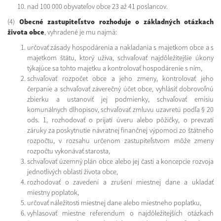
nad 100 000 obyvateľov obce 23 až 41 poslancov.
(4)
Obecné zastupiteľstvo rozhoduje o základných otázkach
života obce
, vyhradené je mu najmä:
určovať zásady hospodárenia a nakladania s majetkom obce a s
majetkom štátu, ktorý užíva, schvaľovať najdôležitejšie úkony
týkajúce sa tohto majetku a kontrolovať hospodárenie s ním,
schvaľovať rozpočet obce a jeho zmeny, kontrolovať jeho
čerpanie a schvaľovať záverečný účet obce, vyhlásiť dobrovoľnú
zbierku a ustanoviť jej podmienky, schvaľovať emisiu
komunálnych dlhopisov, schvaľovať zmluvu uzavretú podľa § 20
ods. 1, rozhodovať o prijatí úveru alebo pôžičky, o prevzatí
záruky za poskytnutie návratnej finančnej výpomoci zo štátneho
rozpočtu, v rozsahu určenom zastupiteľstvom môže zmeny
rozpočtu vykonávať starosta,
schvaľovať územný plán obce alebo jej časti a koncepcie rozvoja
jednotlivých oblastí života obce,
rozhodovať o zavedení a zrušení miestnej dane a ukladať
miestny poplatok,
určovať náležitosti miestnej dane alebo miestneho poplatku,
vyhlasovať miestne referendum o najdôležitejších otázkach