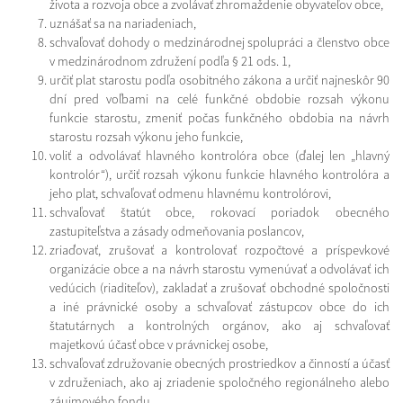
života a rozvoja obce a zvolávať zhromaždenie obyvateľov obce,
uznášať sa na nariadeniach,
schvaľovať dohody o medzinárodnej spolupráci a členstvo obce
v medzinárodnom združení podľa § 21 ods. 1,
určiť plat starostu podľa osobitného zákona a určiť najneskôr 90
dní pred voľbami na celé funkčné obdobie rozsah výkonu
funkcie starostu, zmeniť počas funkčného obdobia na návrh
starostu rozsah výkonu jeho funkcie,
voliť a odvolávať hlavného kontrolóra obce (ďalej len „hlavný
kontrolór“), určiť rozsah výkonu funkcie hlavného kontrolóra a
jeho plat, schvaľovať odmenu hlavnému kontrolórovi,
schvaľovať štatút obce, rokovací poriadok obecného
zastupiteľstva a zásady odmeňovania poslancov,
zriaďovať, zrušovať a kontrolovať rozpočtové a príspevkové
organizácie obce a na návrh starostu vymenúvať a odvolávať ich
vedúcich (riaditeľov), zakladať a zrušovať obchodné spoločnosti
a iné právnické osoby a schvaľovať zástupcov obce do ich
štatutárnych a kontrolných orgánov, ako aj schvaľovať
majetkovú účasť obce v právnickej osobe,
schvaľovať združovanie obecných prostriedkov a činností a účasť
v združeniach, ako aj zriadenie spoločného regionálneho alebo
záujmového fondu,