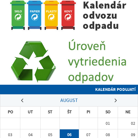
KALENDÁR PODUJATÍ
AUGUST
PO
UT
ST
ŠT
PI
SO
NE
01
02
03
04
05
06
07
08
09