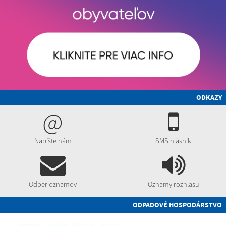
ODKAZY
@
Napíšte nám
SMS hlásnik
Odber oznamov
Oznamy rozhlasu
ODPADOVÉ HOSPODÁRSTVO