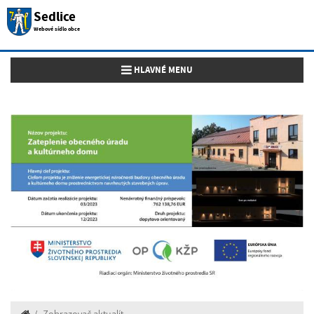
Sedlice
Webové sídlo obce
Toggle navigation
HLAVNÉ MENU