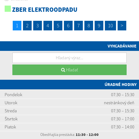
ZBER ELEKTROODPADU
1
2
3
4
5
6
7
8
9
10
>
VYHĽADÁVANIE
Hľadať
ÚRADNÉ HODINY
Pondelok
07:30 – 15:30
Utorok
nestránkový deň
Streda
07:30 – 15:30
Štvrtok
07:30 – 17:00
Piatok
07:30 – 14:00
Obedňajšia prestávka:
11:30 - 12:00