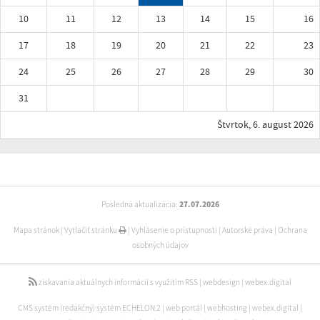
10
11
12
13
14
15
16
17
18
19
20
21
22
23
24
25
26
27
28
29
30
31
Štvrtok, 6. august 2026
Posledná aktualizácia:
27.07.2026
Mapa stránok
|
Vytlačiť stránku
|
Vyhlásenie o prístupnosti
|
Autorské práva
|
Ochrana
osobných údajov
získavania aktuálnych informácií s využitím RSS
|
webdesign
|
webex.digital
CMS systém (redakčný) systém ECHELON 2
|
web portál
|
webhosting
|
webex.digital
|