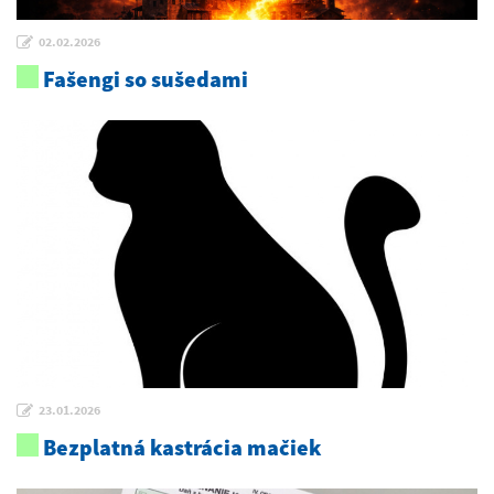
02.02.2026
Fašengi so sušedami
23.01.2026
Bezplatná kastrácia mačiek