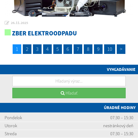
26.11.2025
ZBER ELEKTROODPADU
1
2
3
4
5
6
7
8
9
10
>
VYHĽADÁVANIE
Hľadať
ÚRADNÉ HODINY
Pondelok
07:30 – 15:30
Utorok
nestránkový deň
Streda
07:30 – 15:30