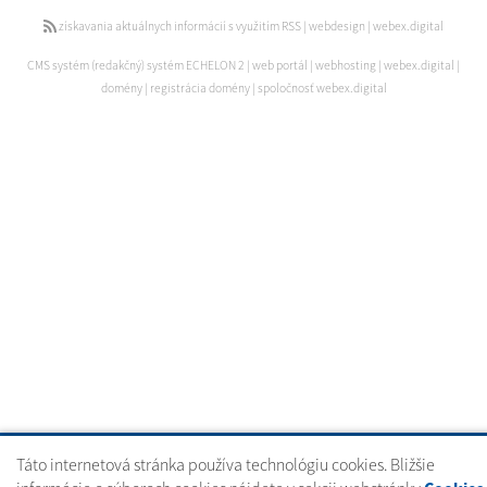
získavania aktuálnych informácií s využitím RSS
|
webdesign
|
webex.digital
CMS systém (redakčný) systém ECHELON 2
|
web portál
|
webhosting
|
webex.digital
|
domény
|
registrácia domény
|
spoločnosť webex.digital
Táto internetová stránka používa technológiu cookies. Bližšie