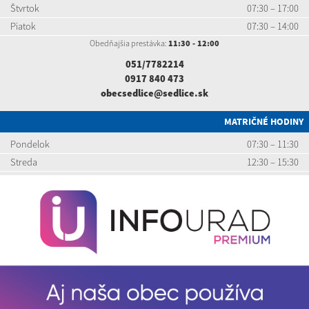
Štvrtok
07:30 – 17:00
Piatok
07:30 – 14:00
Obedňajšia prestávka:
11:30 - 12:00
051/7782214
0917 840 473
obecsedlice@sedlice.sk
MATRIČNÉ HODINY
Pondelok
07:30 – 11:30
Streda
12:30 – 15:30