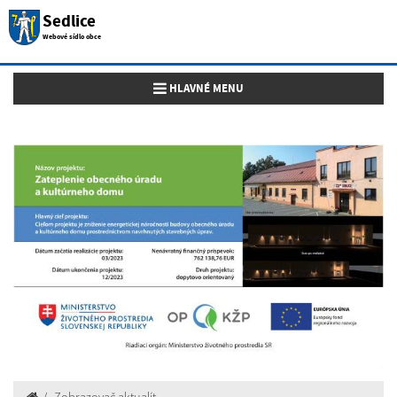
Sedlice
Webové sídlo obce
Toggle navigation
HLAVNÉ MENU