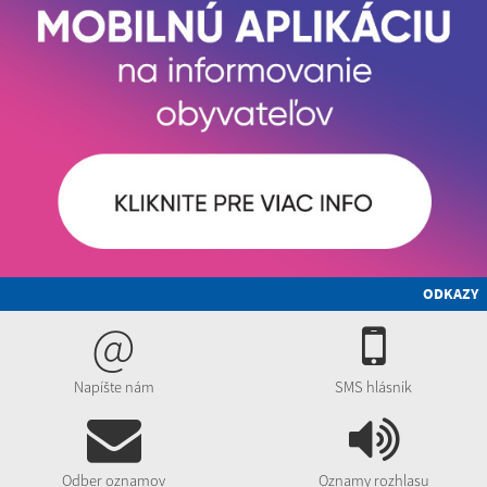
ODKAZY
@
Napíšte nám
SMS hlásnik
Odber oznamov
Oznamy rozhlasu