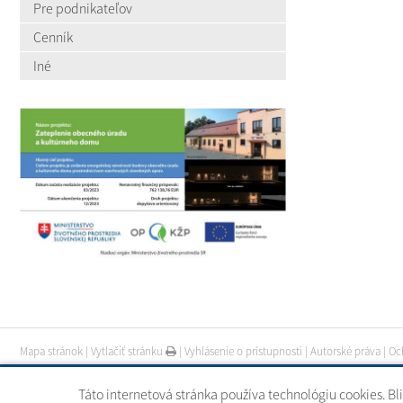
Pre podnikateľov
Cenník
Iné
Mapa stránok
|
Vytlačiť stránku
|
Vyhlásenie o prístupnosti
|
Autorské práva
|
Oc
Táto internetová stránka používa technológiu cookies. Bl
CMS systém (redakčný) systém ECHELON 2
|
web portál
|
webhosting
|
webex.digi