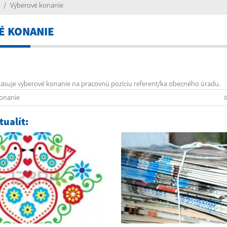
Výberové konanie
É KONANIE
lasuje výberové konanie na pracovnú pozíciu referent/ka obecného úradu.
onanie
0
ualít: