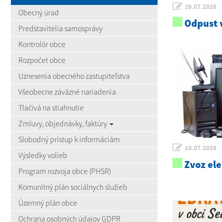
29.07.2026
Obecný úrad
Odpust v
Predstavitelia samosprávy
Kontrolór obce
Rozpočet obce
Uznesenia obecného zastupiteľstva
Všeobecne záväzné nariadenia
Tlačivá na stiahnutie
Zmluvy, objednávky, faktúry
Slobodný prístup k informáciám
10.07.2026
Výsledky volieb
Zvoz el
Program rozvoja obce (PHSR)
Komunitný plán sociálnych služieb
Územný plán obce
Ochrana osobných údajov GDPR