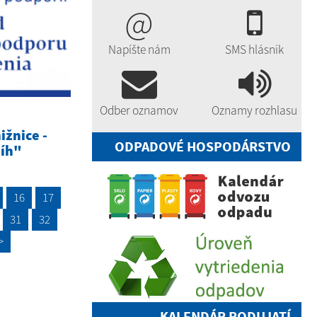
@
Napíšte nám
SMS hlásnik
Odber oznamov
Oznamy rozhlasu
ižnice -
ODPADOVÉ HOSPODÁRSTVO
níh"
16
17
31
32
>
KALENDÁR PODUJATÍ