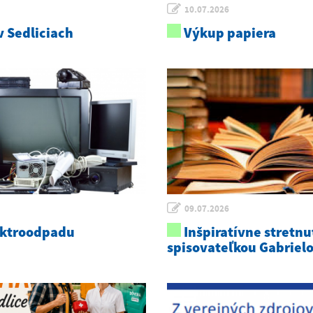
10.07.2026
 Sedliciach
Výkup papiera
09.07.2026
ektroodpadu
Inšpiratívne stretnu
spisovateľkou Gabriel