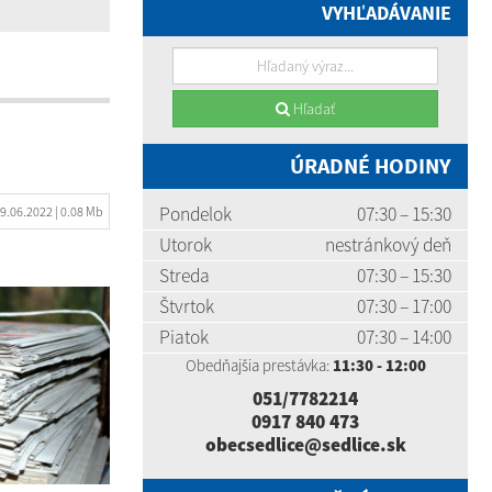
VYHĽADÁVANIE
Hľadať
ÚRADNÉ HODINY
Pondelok
07:30 – 15:30
9.06.2022
| 0.08 Mb
Utorok
nestránkový deň
Streda
07:30 – 15:30
Štvrtok
07:30 – 17:00
Piatok
07:30 – 14:00
Obedňajšia prestávka:
11:30 - 12:00
051/7782214
0917 840 473
obecsedlice@sedlice.sk