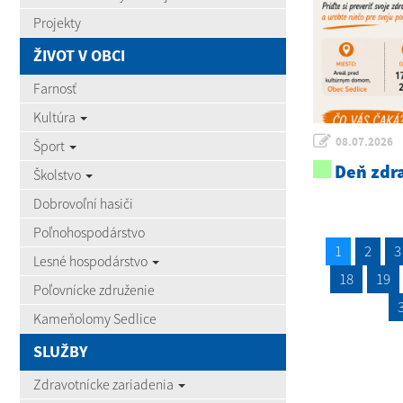
Projekty
ŽIVOT V OBCI
Farnosť
Kultúra
08.07.2026
Šport
Deň zdra
Školstvo
Dobrovoľní hasiči
Poľnohospodárstvo
1
2
3
Lesné hospodárstvo
18
19
Poľovnícke združenie
Kameňolomy Sedlice
SLUŽBY
Zdravotnícke zariadenia