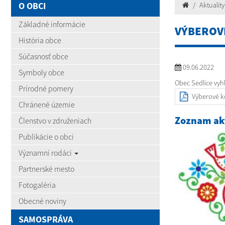
O OBCI
Aktuality
Základné informácie
VÝBEROV
História obce
Súčasnosť obce
09.06.2022
Symboly obce
Obec Sedlice vyh
Prírodné pomery
Výberové k
Chránené územie
Zoznam akt
Členstvo v združeniach
Publikácie o obci
Významní rodáci
Partnerské mesto
Fotogaléria
Obecné noviny
SAMOSPRÁVA