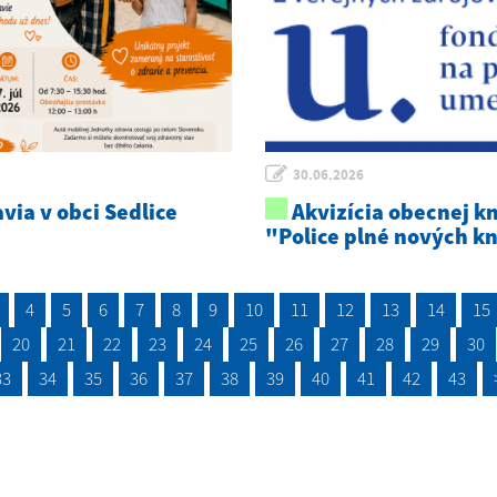
30.06.2026
via v obci Sedlice
Akvizícia obecnej kn
"Police plné nových k
4
5
6
7
8
9
10
11
12
13
14
15
20
21
22
23
24
25
26
27
28
29
30
33
34
35
36
37
38
39
40
41
42
43