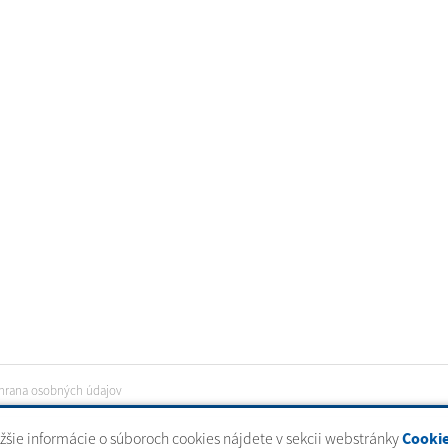
hrana osobných údajov
ižšie informácie o súboroch cookies nájdete v sekcii webstránky
Cooki
tal
|
domény
|
registrácia domény
|
spoločnosť webex.digital