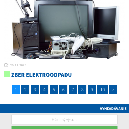
26.11.2025
ZBER ELEKTROODPADU
1
2
3
4
5
6
7
8
9
10
>
VYHĽADÁVANIE