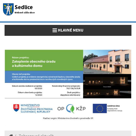
Sedlice
Webové sídlo obce
Toggle navigation
HLAVNÉ MENU