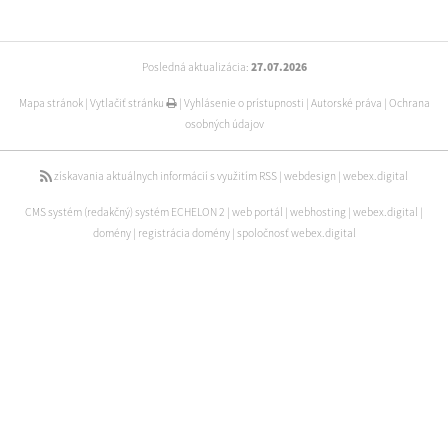
Posledná aktualizácia:
27.07.2026
Mapa stránok
|
Vytlačiť stránku
|
Vyhlásenie o prístupnosti
|
Autorské práva
|
Ochrana
osobných údajov
získavania aktuálnych informácií s využitím RSS
|
webdesign
|
webex.digital
CMS systém (redakčný) systém ECHELON 2
|
web portál
|
webhosting
|
webex.digital
|
domény
|
registrácia domény
|
spoločnosť webex.digital