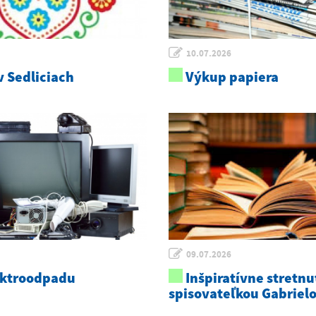
10.07.2026
 Sedliciach
Výkup papiera
09.07.2026
ektroodpadu
Inšpiratívne stretnu
spisovateľkou Gabriel