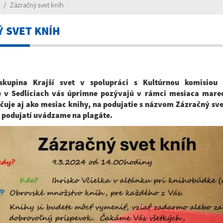
Zázračný svet kníh
 SVET KNÍH
skupina Krajší svet v spolupráci s Kultúrnou komisiou
ve v Sedliciach vás úprimne pozývajú v rámci mesiaca marec
čuje aj ako mesiac knihy,
na podujatie
s názvom Zázračný sve
 podujatí uvádzame na plagáte.