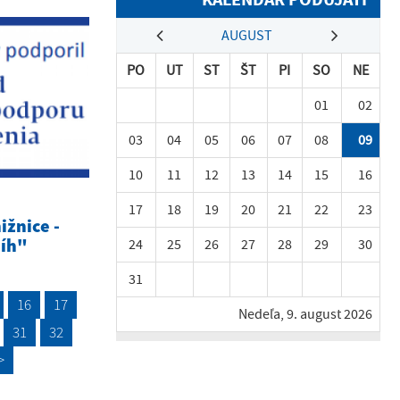
AUGUST
PO
UT
ST
ŠT
PI
SO
NE
01
02
03
04
05
06
07
08
09
10
11
12
13
14
15
16
17
18
19
20
21
22
23
ižnice -
níh"
24
25
26
27
28
29
30
31
16
17
Nedeľa, 9. august 2026
31
32
>