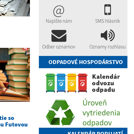
@
Napíšte nám
SMS hlásnik
Odber oznamov
Oznamy rozhlasu
ODPADOVÉ HOSPODÁRSTVO
tie so
ou Futovou
KALENDÁR PODUJATÍ