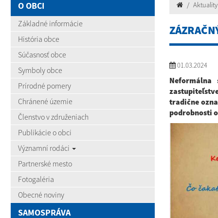
O OBCI
Aktuality
Základné informácie
ZÁZRAČNÝ
História obce
Súčasnosť obce
01.03.2024
Symboly obce
Neformálna 
Prírodné pomery
zastupiteľst
Chránené územie
tradične ozna
podrobnosti o
Členstvo v združeniach
Publikácie o obci
Významní rodáci
Partnerské mesto
Fotogaléria
Obecné noviny
SAMOSPRÁVA