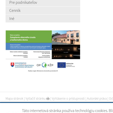
Pre podnikateľov
Cenník
Iné
Mapa stránok
|
Vytlačiť stránku
|
Vyhlásenie o prístupnosti
|
Autorské práva
|
Oc
Táto internetová stránka používa technológiu cookies. Bl
CMS systém (redakčný) systém ECHELON 2
|
web portál
|
webhosting
|
webex.digi