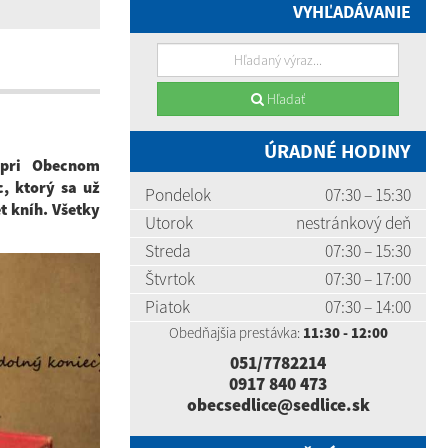
VYHĽADÁVANIE
Hľadať
ÚRADNÉ HODINY
 pri Obecnom
, ktorý sa už
Pondelok
07:30 – 15:30
t kníh. Všetky
Utorok
nestránkový deň
Streda
07:30 – 15:30
Štvrtok
07:30 – 17:00
Piatok
07:30 – 14:00
Obedňajšia prestávka:
11:30 - 12:00
051/7782214
0917 840 473
obecsedlice@sedlice.sk