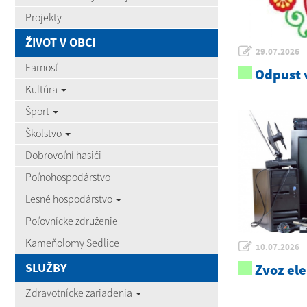
Projekty
ŽIVOT V OBCI
29.07.2026
Farnosť
Odpust v
Kultúra
Šport
Školstvo
Dobrovoľní hasiči
Poľnohospodárstvo
Lesné hospodárstvo
Poľovnícke združenie
Kameňolomy Sedlice
10.07.2026
SLUŽBY
Zvoz el
Zdravotnícke zariadenia