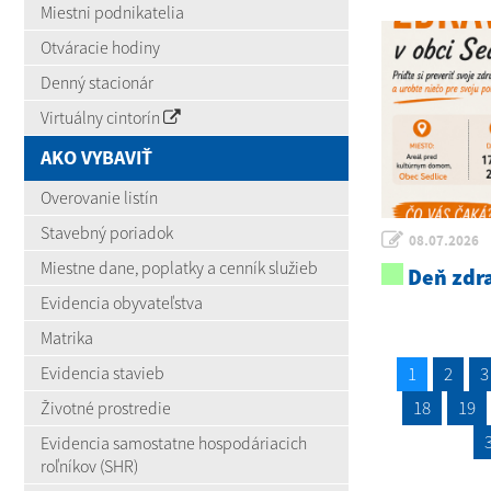
Miestni podnikatelia
Otváracie hodiny
Denný stacionár
Virtuálny cintorín
AKO VYBAVIŤ
Overovanie listín
Stavebný poriadok
08.07.2026
Miestne dane, poplatky a cenník služieb
Deň zdra
Evidencia obyvateľstva
Matrika
1
2
3
Evidencia stavieb
18
19
Životné prostredie
Evidencia samostatne hospodáriacich
roľníkov (SHR)