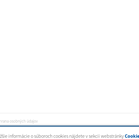
hrana osobných údajov
ižšie informácie o súboroch cookies nájdete v sekcii webstránky
Cooki
tal
|
domény
|
registrácia domény
|
spoločnosť webex.digital