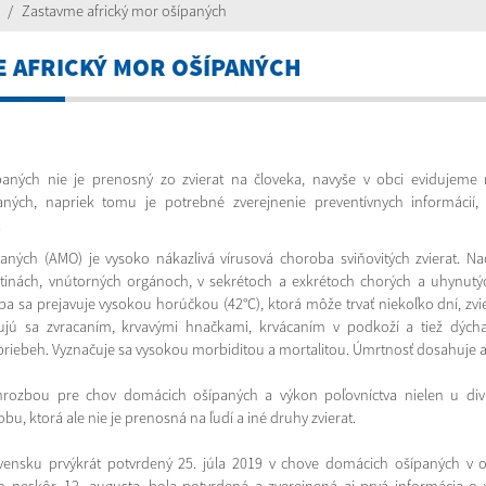
Zastavme africký mor ošípaných
E AFRICKÝ MOR OŠÍPANÝCH
paných nie je prenosný zo zvierat na človeka, navyše v obci evidujeme
aných, napriek tomu je potrebné zverejnenie preventívnych informácií,
.
aných (AMO) je vysoko nákazlivá vírusová choroba sviňovitých zvierat. Na
tinách, vnútorných orgánoch, v sekrétoch a exkrétoch chorých a uhynutýc
ba sa prejavuje vysokou horúčkou (42°C), ktorá môže trvať niekoľko dní, zvie
ujú sa zvracaním, krvavými hnačkami, krvácaním v podkoží a tiež dýcha
y priebeh. Vyznačuje sa vysokou morbiditou a mortalitou. Úmrtnosť dosahuje a
rozbou pre chov domácich ošípaných a výkon poľovníctva nielen u divia
obu, ktorá ale nie je prenosná na ľudí a iné druhy zvierat.
ensku prvýkrát potvrdený 25. júla 2019 v chove domácich ošípaných v ob