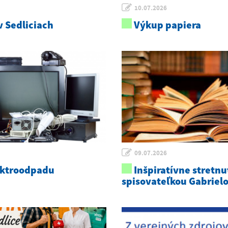
10.07.2026
 Sedliciach
Výkup papiera
09.07.2026
ektroodpadu
Inšpiratívne stretnu
spisovateľkou Gabriel