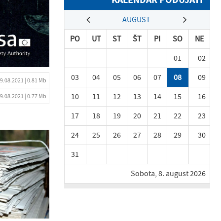
AUGUST
PO
UT
ST
ŠT
PI
SO
NE
01
02
03
04
05
06
07
08
09
9.08.2021
| 0.81 Mb
10
11
12
13
14
15
16
9.08.2021
| 0.77 Mb
17
18
19
20
21
22
23
24
25
26
27
28
29
30
31
Sobota, 8. august 2026