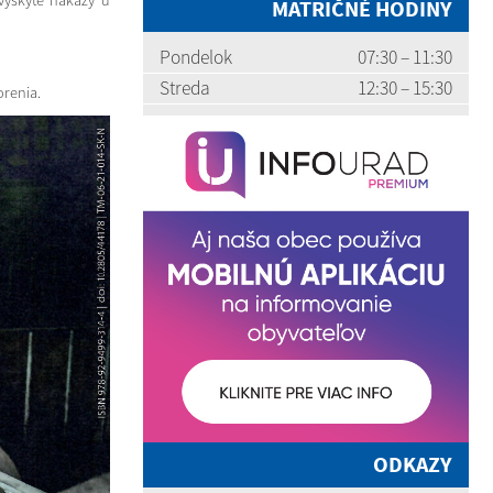
 výskyte nákazy u
MATRIČNÉ HODINY
Pondelok
07:30 – 11:30
Streda
12:30 – 15:30
orenia.
ODKAZY