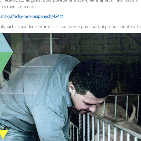
o neskôr, 12. augusta, bola potvrdená a zverejnená aj prvá informácia o
ho v rovnakom okrese.
sr.sk/africky-mor-osipanych/424
rílohách sú uvedené informácie, ako účinne predchádzať prenosu tohto och