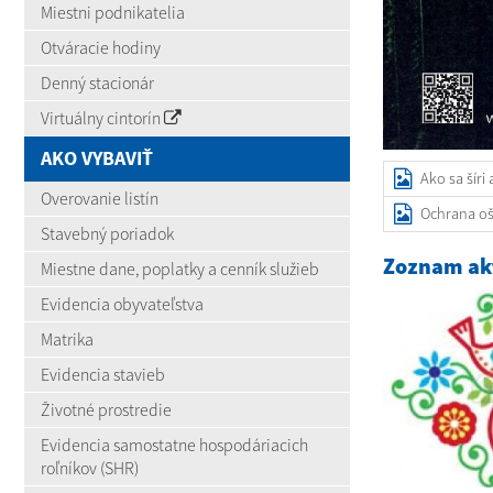
Miestni podnikatelia
Otváracie hodiny
Denný stacionár
Virtuálny cintorín
AKO VYBAVIŤ
Ako sa šíri
Overovanie listín
Ochrana o
Stavebný poriadok
Zoznam akt
Miestne dane, poplatky a cenník služieb
Evidencia obyvateľstva
Matrika
Evidencia stavieb
Životné prostredie
Evidencia samostatne hospodáriacich
roľníkov (SHR)