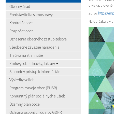
Trebišov. O nieč
diviaka, ulovené
Obecný úrad
Zdroj:
https://mp
Predstavitelia samosprávy
Na obrázku a v p
Kontrolór obce
Rozpočet obce
Uznesenia obecného zastupiteľstva
Všeobecne záväzné nariadenia
Tlačivá na stiahnutie
Zmluvy, objednávky, faktúry
Slobodný prístup k informáciám
Výsledky volieb
Program rozvoja obce (PHSR)
Komunitný plán sociálnych služieb
Územný plán obce
Ochrana osobných údajov GDPR