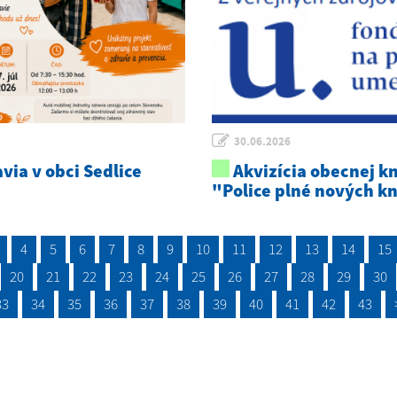
30.06.2026
via v obci Sedlice
Akvizícia obecnej kn
"Police plné nových k
4
5
6
7
8
9
10
11
12
13
14
15
20
21
22
23
24
25
26
27
28
29
30
33
34
35
36
37
38
39
40
41
42
43