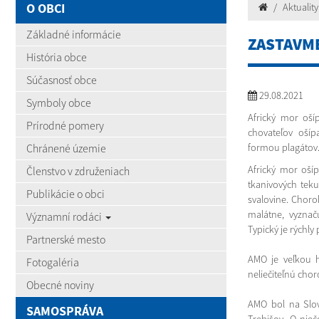
O OBCI
Aktuality
Základné informácie
ZASTAVM
História obce
Súčasnosť obce
29.08.2021
Symboly obce
Africký mor oší
Prírodné pomery
chovateľov ošíp
Chránené územie
formou plagátov
Africký mor ošíp
Členstvo v združeniach
tkanivových teku
Publikácie o obci
svalovine. Choro
malátne, vyznač
Významní rodáci
Typický je rýchl
Partnerské mesto
AMO je veľkou h
Fotogaléria
neliečiteľnú chor
Obecné noviny
AMO bol na Slov
SAMOSPRÁVA