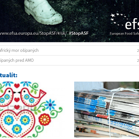
 africký mor ošípaných
2
šípaných pred AMO
2
ualít: