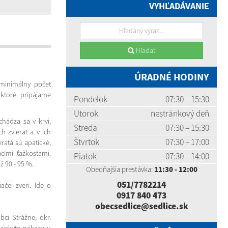
VYHĽADÁVANIE
Hľadať
ÚRADNÉ HODINY
 minimálny počet
 ktoré pripájame
Pondelok
07:30 – 15:30
Utorok
nestránkový deň
chádza sa v krvi,
Streda
07:30 – 15:30
h zvierat a v ich
Štvrtok
07:30 – 17:00
ratá sú apatické,
cími ťažkosťami.
Piatok
07:30 – 14:00
ž 90 - 95 %.
Obedňajšia prestávka:
11:30 - 12:00
051/7782214
čej zveri. Ide o
0917 840 473
obecsedlice@sedlice.sk
ci Strážne, okr.