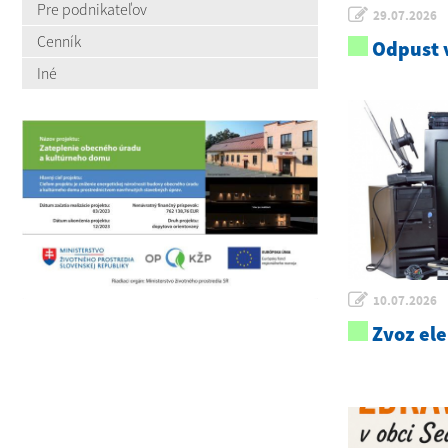
Pre podnikateľov
29.07.2026
Cenník
Odpust v
Iné
10.07.2026
Zvoz el