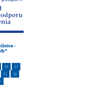
ižnice -
níh"
16
17
31
32
>