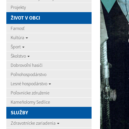
Projekty
ŽIVOT V OBCI
Farnosť
Kultúra
Šport
Školstvo
Dobrovoľní hasiči
Poľnohospodárstvo
Lesné hospodárstvo
Poľovnícke združenie
Kameňolomy Sedlice
SLUŽBY
Zdravotnícke zariadenia