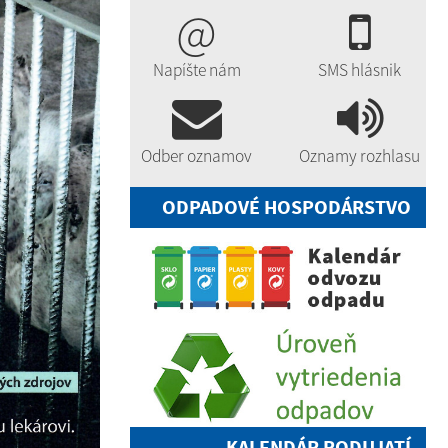
@
Napíšte nám
SMS hlásnik
Odber oznamov
Oznamy rozhlasu
ODPADOVÉ HOSPODÁRSTVO
KALENDÁR PODUJATÍ