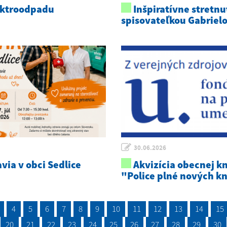
ektroodpadu
Inšpiratívne stretnu
spisovateľkou Gabriel
30.06.2026
via v obci Sedlice
Akvizícia obecnej kn
"Police plné nových k
4
5
6
7
8
9
10
11
12
13
14
15
20
21
22
23
24
25
26
27
28
29
30