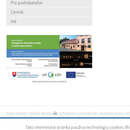
Pre podnikateľov
Cenník
Iné
Mapa stránok
|
Vytlačiť stránku
|
Vyhlásenie o prístupnosti
|
Autorské práva
|
Oc
Táto internetová stránka používa technológiu cookies. Bl
CMS systém (redakčný) systém ECHELON 2
|
web portál
|
webhosting
|
webex.digi