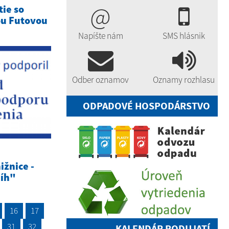
@
tie so
ou Futovou
Napíšte nám
SMS hlásnik
Odber oznamov
Oznamy rozhlasu
ODPADOVÉ HOSPODÁRSTVO
ižnice -
níh"
16
17
31
32
KALENDÁR PODUJATÍ