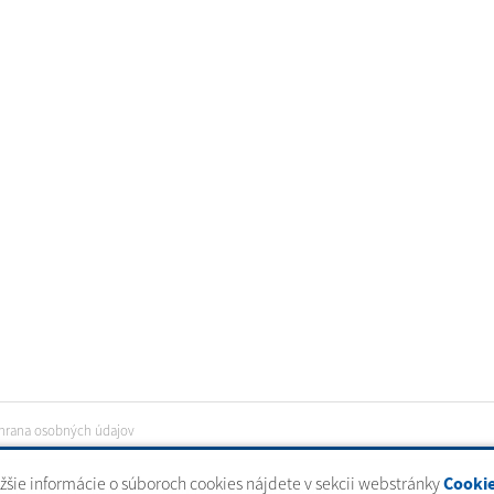
hrana osobných údajov
ižšie informácie o súboroch cookies nájdete v sekcii webstránky
Cooki
tal
|
domény
|
registrácia domény
|
spoločnosť webex.digital