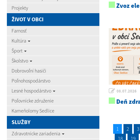
Zvoz el
Projekty
ŽIVOT V OBCI
Farnosť
Kultúra
Šport
Školstvo
Dobrovoľní hasiči
Poľnohospodárstvo
Lesné hospodárstvo
08.07.2026
Deň zdra
Poľovnícke združenie
Kameňolomy Sedlice
SLUŽBY
1
2
3
Zdravotnícke zariadenia
18
19