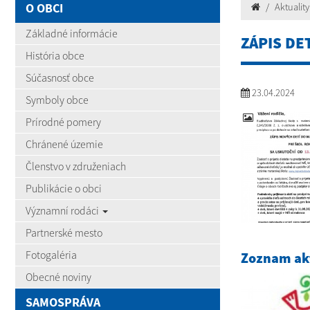
O OBCI
Aktuality
Základné informácie
ZÁPIS DE
História obce
Súčasnosť obce
23.04.2024
Symboly obce
Prírodné pomery
Chránené územie
Členstvo v združeniach
Publikácie o obci
Významní rodáci
Partnerské mesto
Fotogaléria
Zoznam akt
Obecné noviny
SAMOSPRÁVA