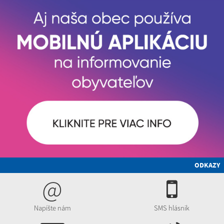
ODKAZY
@
Napíšte nám
SMS hlásnik