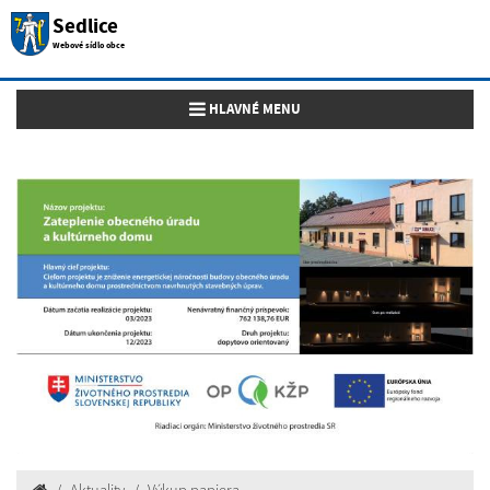
Sedlice
Webové sídlo obce
Toggle navigation
HLAVNÉ MENU