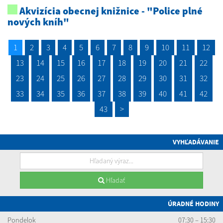
Akvizícia obecnej knižnice - "Police plné
nových kníh"
1
2
3
4
5
6
7
8
9
10
11
12
13
14
15
16
17
18
19
20
21
22
23
24
25
26
27
28
29
30
31
32
33
34
35
36
37
38
39
40
41
42
43
>
VYHĽADÁVANIE
Hľadať
ÚRADNÉ HODINY
Pondelok
07:30 – 15:30