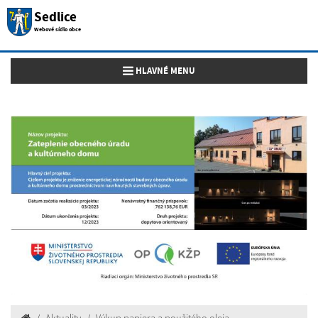
Sedlice
Webové sídlo obce
Toggle navigation
HLAVNÉ MENU