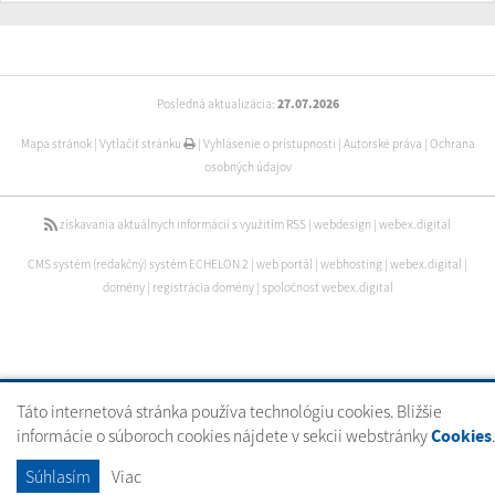
Posledná aktualizácia:
27.07.2026
Mapa stránok
|
Vytlačiť stránku
|
Vyhlásenie o prístupnosti
|
Autorské práva
|
Ochrana
osobných údajov
získavania aktuálnych informácií s využitím RSS
|
webdesign
|
webex.digital
CMS systém (redakčný) systém ECHELON 2
|
web portál
|
webhosting
|
webex.digital
|
domény
|
registrácia domény
|
spoločnosť webex.digital
Táto internetová stránka používa technológiu cookies. Bližšie
informácie o súboroch cookies nájdete v sekcii webstránky
Cookies
.
Súhlasím
Viac