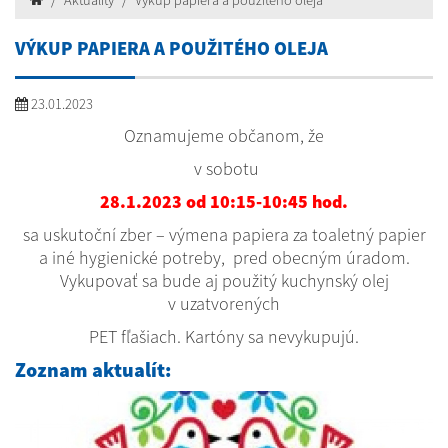
Aktuality
Výkup papiera a použitého oleja
VÝKUP PAPIERA A POUŽITÉHO OLEJA
23.01.2023
Oznamujeme občanom, že
v sobotu
28.1.2023 od 10:15-10:45 hod.
sa uskutoční zber – výmena papiera za toaletný papier
a iné hygienické potreby, pred obecným úradom.
Vykupovať sa bude aj použitý kuchynský olej
v uzatvorených
PET fľašiach. Kartóny sa nevykupujú.
Zoznam aktualít: