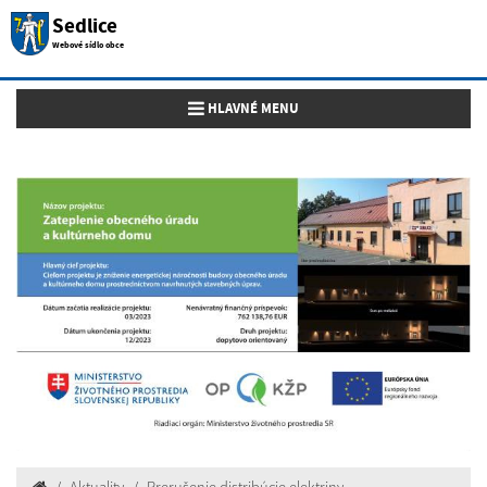
Sedlice
Webové sídlo obce
Toggle navigation
HLAVNÉ MENU