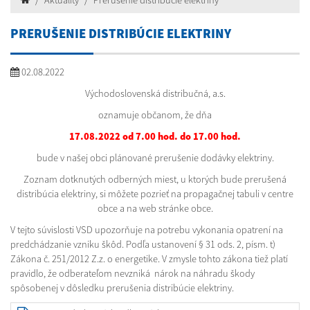
Aktuality
Prerušenie distribúcie elektriny
PRERUŠENIE DISTRIBÚCIE ELEKTRINY
02.08.2022
Východoslovenská distribučná, a.s.
oznamuje občanom, že dňa
17.08.2022 od 7.00 hod. do 17.00 hod.
bude v našej obci plánované prerušenie dodávky elektriny.
Zoznam dotknutých odberných miest, u ktorých bude prerušená
distribúcia elektriny, si môžete pozrieť na propagačnej tabuli v centre
obce a na web stránke obce.
V tejto súvislosti VSD upozorňuje na potrebu vykonania opatrení na
predchádzanie vzniku škôd. Podľa ustanovení § 31 ods. 2, písm. t)
Zákona č. 251/2012 Z.z. o energetike. V zmysle tohto zákona tiež platí
pravidlo, že odberateľom nevzniká nárok na náhradu škody
spôsobenej v dôsledku prerušenia distribúcie elektriny.