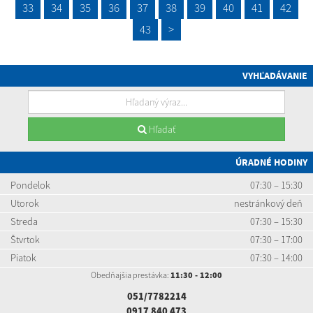
33
34
35
36
37
38
39
40
41
42
43
>
VYHĽADÁVANIE
Hľadať
ÚRADNÉ HODINY
Pondelok
07:30 – 15:30
Utorok
nestránkový deň
Streda
07:30 – 15:30
Štvrtok
07:30 – 17:00
Piatok
07:30 – 14:00
Obedňajšia prestávka:
11:30 - 12:00
051/7782214
0917 840 473