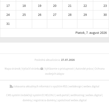
17
18
19
20
21
22
23
24
25
26
27
28
29
30
31
Piatok, 7. august 2026
Posledná aktualizácia:
27.07.2026
Mapa stránok
|
Vytlačiť stránku
|
Vyhlásenie o prístupnosti
|
Autorské práva
|
Ochrana
osobných údajov
získavania aktuálnych informácií s využitím RSS
|
webdesign
|
webex.digital
CMS systém (redakčný) systém ECHELON 2
|
web portál
|
webhosting
|
webex.digital
|
domény
|
registrácia domény
|
spoločnosť webex.digital