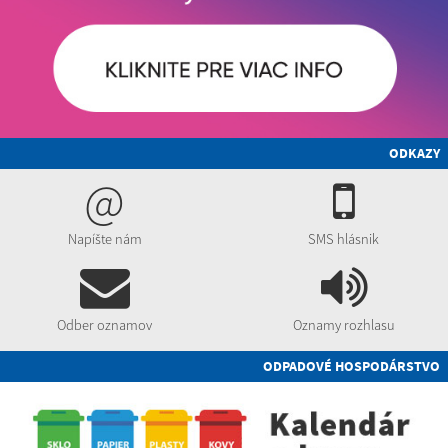
ODKAZY
@
Napíšte nám
SMS hlásnik
Odber oznamov
Oznamy rozhlasu
ODPADOVÉ HOSPODÁRSTVO