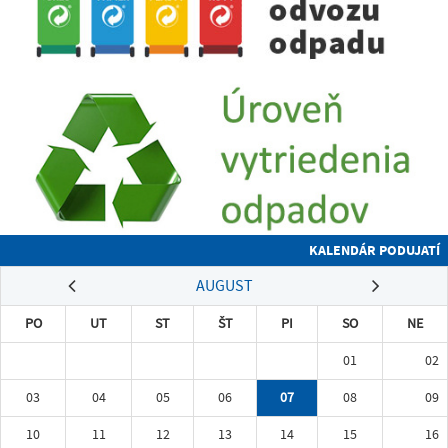
KALENDÁR PODUJATÍ
AUGUST
PO
UT
ST
ŠT
PI
SO
NE
01
02
03
04
05
06
07
08
09
10
11
12
13
14
15
16