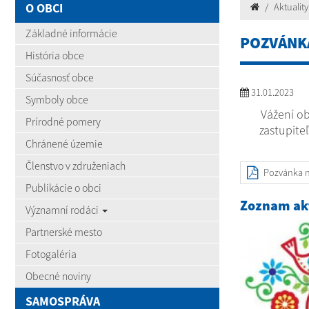
O OBCI
Aktuality
Základné informácie
POZVÁNK
História obce
Súčasnosť obce
31.01.2023
Symboly obce
Vážení o
Prírodné pomery
zastupite
Chránené územie
Členstvo v združeniach
Pozvánka n
Publikácie o obci
Zoznam akt
Významní rodáci
Partnerské mesto
Fotogaléria
Obecné noviny
SAMOSPRÁVA