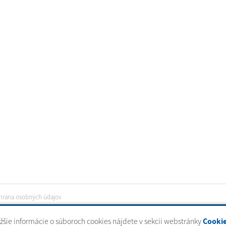
hrana osobných údajov
ižšie informácie o súboroch cookies nájdete v sekcii webstránky
Cooki
tal
|
domény
|
registrácia domény
|
spoločnosť webex.digital