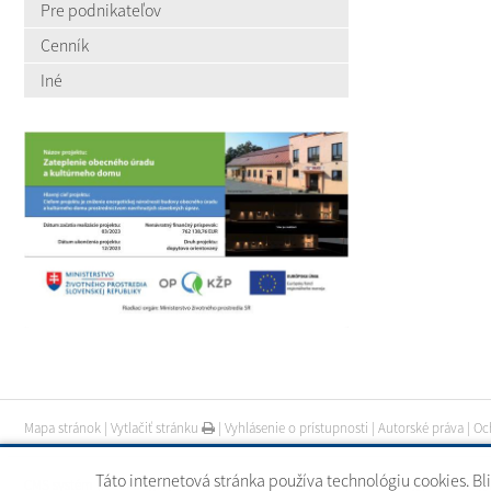
Pre podnikateľov
Cenník
Iné
Mapa stránok
|
Vytlačiť stránku
|
Vyhlásenie o prístupnosti
|
Autorské práva
|
Oc
Táto internetová stránka používa technológiu cookies. Bl
CMS systém (redakčný) systém ECHELON 2
|
web portál
|
webhosting
|
webex.digi