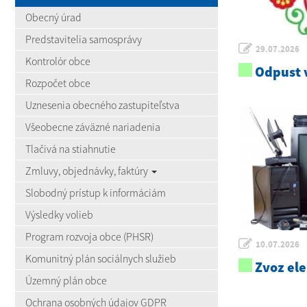
Obecný úrad
Predstavitelia samosprávy
29.07.2026
Kontrolór obce
Odpust v
Rozpočet obce
Uznesenia obecného zastupiteľstva
Všeobecne záväzné nariadenia
Tlačivá na stiahnutie
Zmluvy, objednávky, faktúry
Slobodný prístup k informáciám
Výsledky volieb
Program rozvoja obce (PHSR)
10.07.2026
Komunitný plán sociálnych služieb
Zvoz el
Územný plán obce
Ochrana osobných údajov GDPR