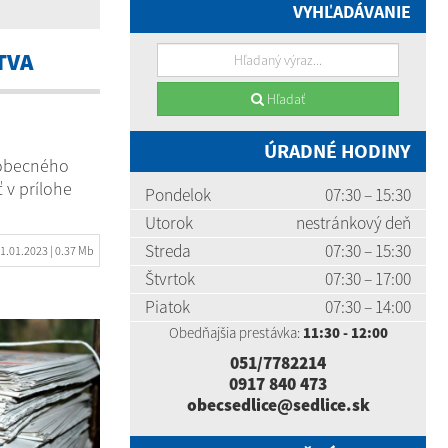
VYHĽADÁVANIE
TVA
Hľadať
ÚRADNÉ HODINY
 obecného
 v prílohe
Pondelok
07:30 – 15:30
Utorok
nestránkový deň
Streda
07:30 – 15:30
1.01.2023
| 0.37 Mb
Štvrtok
07:30 – 17:00
Piatok
07:30 – 14:00
Obedňajšia prestávka:
11:30 - 12:00
051/7782214
0917 840 473
obecsedlice@sedlice.sk