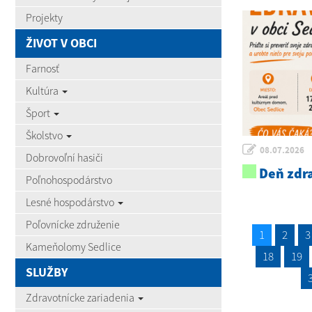
Projekty
ŽIVOT V OBCI
Farnosť
Kultúra
Šport
Školstvo
08.07.2026
Dobrovoľní hasiči
Deň zdra
Poľnohospodárstvo
Lesné hospodárstvo
Poľovnícke združenie
1
2
3
Kameňolomy Sedlice
18
19
SLUŽBY
Zdravotnícke zariadenia