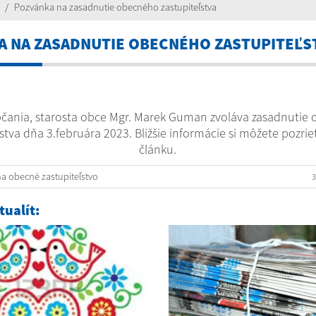
Pozvánka na zasadnutie obecného zastupiteľstva
A NA ZASADNUTIE OBECNÉHO ZASTUPITEĽS
bčania, starosta obce Mgr. Marek Guman zvoláva zasadnutie
ľstva dňa 3.februára 2023. Bližšie informácie si môžete pozrieť
článku.
a obecné zastupiteľstvo
3
ualít: