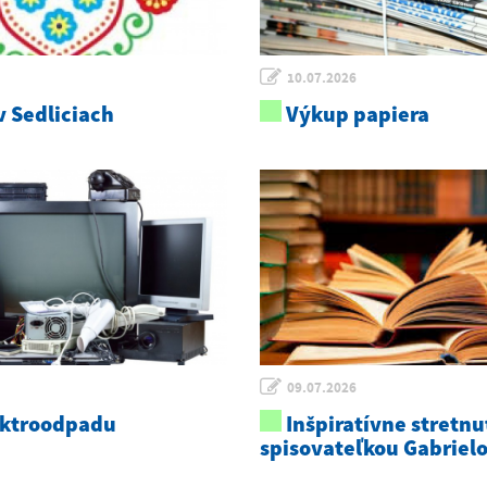
10.07.2026
 Sedliciach
Výkup papiera
09.07.2026
ektroodpadu
Inšpiratívne stretnu
spisovateľkou Gabriel