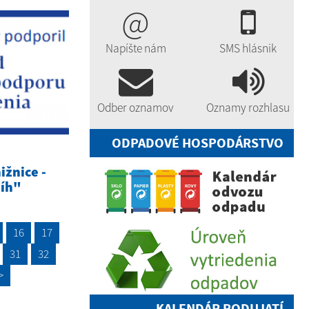
@
Napíšte nám
SMS hlásnik
Odber oznamov
Oznamy rozhlasu
ODPADOVÉ HOSPODÁRSTVO
ižnice -
níh"
16
17
31
32
>
KALENDÁR PODUJATÍ