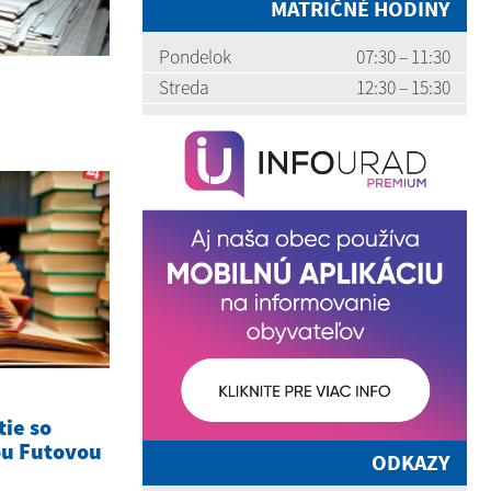
MATRIČNÉ HODINY
Pondelok
07:30 – 11:30
Streda
12:30 – 15:30
tie so
ou Futovou
ODKAZY