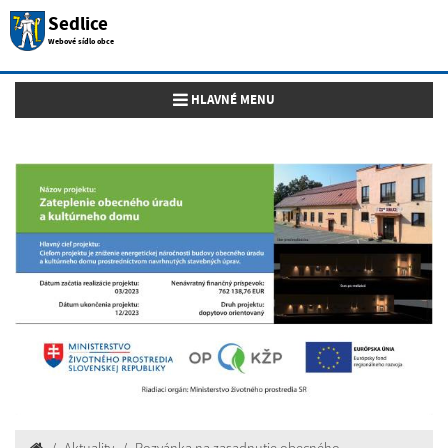
Sedlice
Webové sídlo obce
Toggle navigation
HLAVNÉ MENU