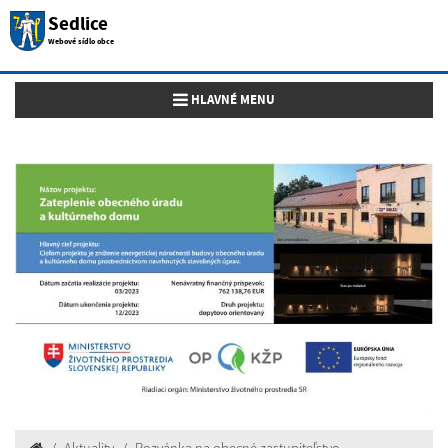
Sedlice
Webové sídlo obce
Toggle navigation
HLAVNÉ MENU