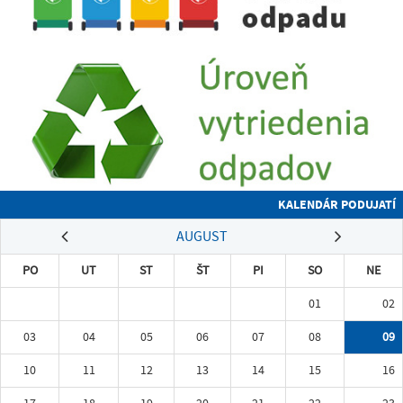
KALENDÁR PODUJATÍ
AUGUST
PO
UT
ST
ŠT
PI
SO
NE
01
02
03
04
05
06
07
08
09
10
11
12
13
14
15
16