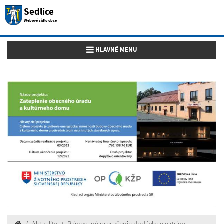
Sedlice
Webové sídlo obce
Toggle navigation
HLAVNÉ MENU