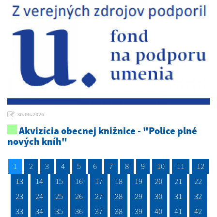
30.06.2026
Akvizícia obecnej knižnice - "Police plné
nových kníh"
1
2
3
4
5
6
7
8
9
10
11
12
13
14
15
16
17
18
19
20
21
22
23
24
25
26
27
28
29
30
31
32
33
34
35
36
37
38
39
40
41
42