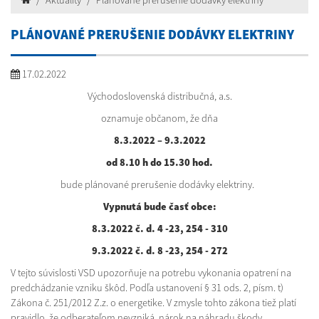
Aktuality
Plánované prerušenie dodávky elektriny
PLÁNOVANÉ PRERUŠENIE DODÁVKY ELEKTRINY
17.02.2022
Východoslovenská distribučná, a.s.
oznamuje občanom, že dňa
8.3.2022 – 9.3.2022
od 8.10 h do 15.30 hod.
bude plánované prerušenie dodávky elektriny.
Vypnutá bude časť obce:
8.3.2022 č. d. 4 -23, 254 - 310
9.3.2022 č. d. 8 -23, 254 - 272
V tejto súvislosti VSD upozorňuje na potrebu vykonania opatrení na
predchádzanie vzniku škôd. Podľa ustanovení § 31 ods. 2, písm. t)
Zákona č. 251/2012 Z.z. o energetike. V zmysle tohto zákona tiež platí
pravidlo, že odberateľom nevzniká nárok na náhradu škody