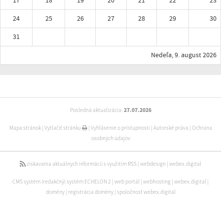
17
18
19
20
21
22
23
24
25
26
27
28
29
30
31
Nedeľa, 9. august 2026
Posledná aktualizácia:
27.07.2026
Mapa stránok
|
Vytlačiť stránku
|
Vyhlásenie o prístupnosti
|
Autorské práva
|
Ochrana
osobných údajov
získavania aktuálnych informácií s využitím RSS
|
webdesign
|
webex.digital
CMS systém (redakčný) systém ECHELON 2
|
web portál
|
webhosting
|
webex.digital
|
domény
|
registrácia domény
|
spoločnosť webex.digital