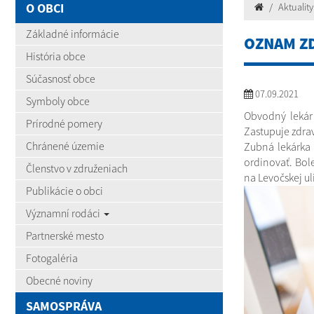
O OBCI
Aktuality
Základné informácie
OZNAM Z
História obce
Súčasnosť obce
07.09.2021
Symboly obce
Obvodný lekár
Prírodné pomery
Zastupuje zdra
Chránené územie
Zubná lekárka
ordinovať. Bol
Členstvo v združeniach
na Levočskej ul
Publikácie o obci
Významní rodáci
Partnerské mesto
Fotogaléria
Obecné noviny
SAMOSPRÁVA