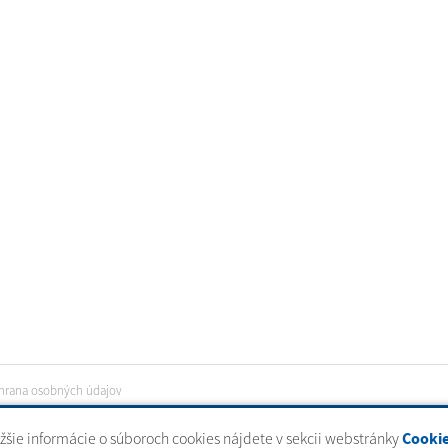
hrana osobných údajov
ižšie informácie o súboroch cookies nájdete v sekcii webstránky
Cooki
tal
|
domény
|
registrácia domény
|
spoločnosť webex.digital