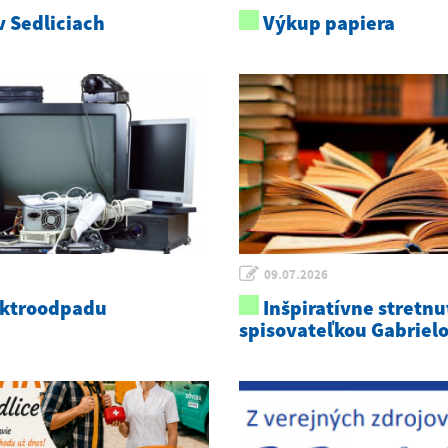
 Sedliciach
Výkup papiera
09.07.2026
ektroodpadu
Inšpiratívne stretnu
spisovateľkou Gabriel