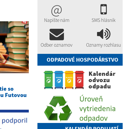
@
Napíšte nám
SMS hlásnik
Odber oznamov
Oznamy rozhlasu
ODPADOVÉ HOSPODÁRSTVO
tie so
ou Futovou
KALENDÁR PODUJATÍ