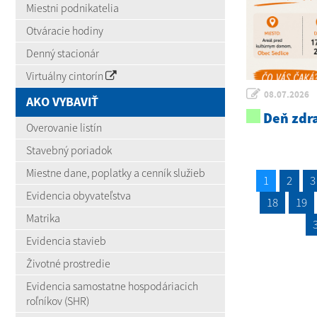
Miestni podnikatelia
Otváracie hodiny
Denný stacionár
Virtuálny cintorín
08.07.2026
AKO VYBAVIŤ
Deň zdra
Overovanie listín
Stavebný poriadok
Miestne dane, poplatky a cenník služieb
1
2
3
Evidencia obyvateľstva
18
19
Matrika
Evidencia stavieb
Životné prostredie
Evidencia samostatne hospodáriacich
roľníkov (SHR)