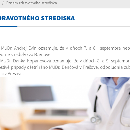
Oznam zdravotného strediska
DRAVOTNÉHO STREDISKA
 MUDr. Andrej Evin oznamuje, že v dňoch 7. a 8. septembra neb
votné stredisko vo Bzenove.
 MUDr. Danka Kopanevová oznamuje, že v dňoch 8. a 9. septemb
estivé prípady ošetrí ráno MUDr. Benčová v Prešove, odpoludnia z
ici v Prešove.