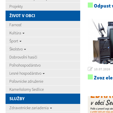
Odpust v
Projekty
ŽIVOT V OBCI
Farnosť
Kultúra
Šport
Školstvo
Dobrovoľní hasiči
Poľnohospodárstvo
10.07.2026
Lesné hospodárstvo
Zvoz el
Poľovnícke združenie
Kameňolomy Sedlice
SLUŽBY
Zdravotnícke zariadenia