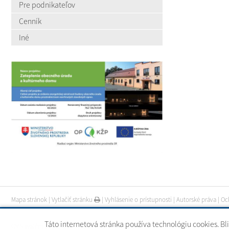
Pre podnikateľov
Cenník
Iné
Mapa stránok
|
Vytlačiť stránku
|
Vyhlásenie o prístupnosti
|
Autorské práva
|
Oc
Táto internetová stránka používa technológiu cookies. Bl
CMS systém (redakčný) systém ECHELON 2
|
web portál
|
webhosting
|
webex.digi