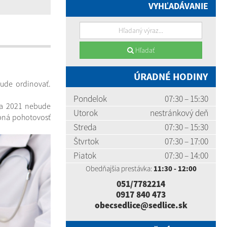
VYHĽADÁVANIE
Hľadať
ÚRADNÉ HODINY
ude ordinovať.
Pondelok
07:30 – 15:30
ra 2021 nebude
Utorok
nestránkový deň
ubná pohotovosť
Streda
07:30 – 15:30
Štvrtok
07:30 – 17:00
Piatok
07:30 – 14:00
Obedňajšia prestávka:
11:30 - 12:00
051/7782214
0917 840 473
obecsedlice@sedlice.sk