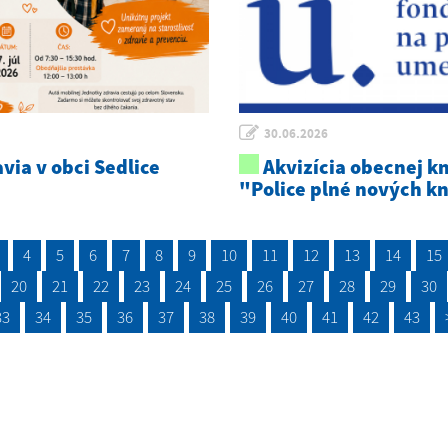
30.06.2026
via v obci Sedlice
Akvizícia obecnej kn
"Police plné nových k
4
5
6
7
8
9
10
11
12
13
14
15
20
21
22
23
24
25
26
27
28
29
30
33
34
35
36
37
38
39
40
41
42
43