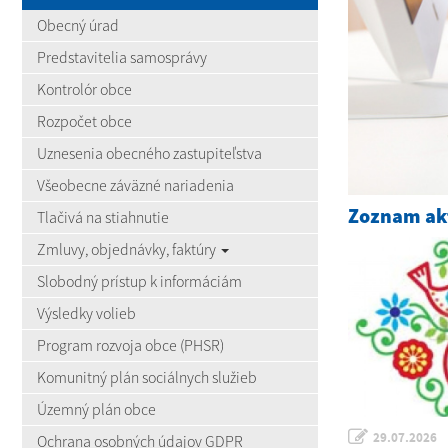
Obecný úrad
Predstavitelia samosprávy
Kontrolór obce
Rozpočet obce
Uznesenia obecného zastupiteľstva
Všeobecne záväzné nariadenia
Zoznam akt
Tlačivá na stiahnutie
Zmluvy, objednávky, faktúry
Slobodný prístup k informáciám
Výsledky volieb
Program rozvoja obce (PHSR)
Komunitný plán sociálnych služieb
Územný plán obce
29.07.2026
Ochrana osobných údajov GDPR