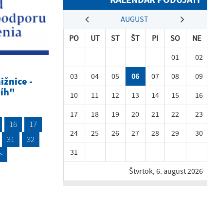
AUGUST
PO
UT
ST
ŠT
PI
SO
NE
01
02
03
04
05
06
07
08
09
ižnice -
níh"
10
11
12
13
14
15
16
17
18
19
20
21
22
23
16
17
24
25
26
27
28
29
30
31
32
31
>
Štvrtok, 6. august 2026