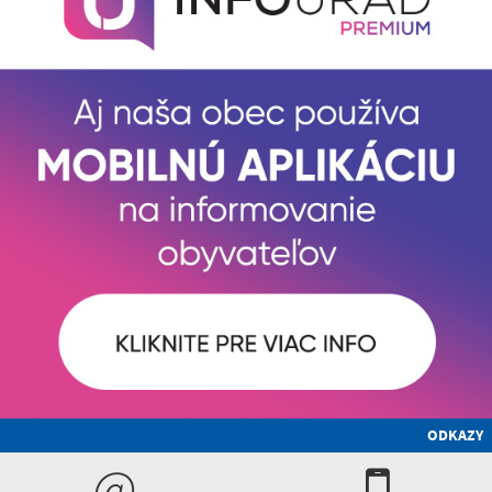
ODKAZY
@