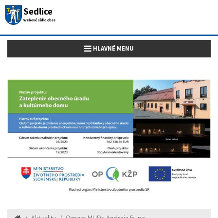
Sedlice
Webové sídlo obce
Toggle navigation
HLAVNÉ MENU