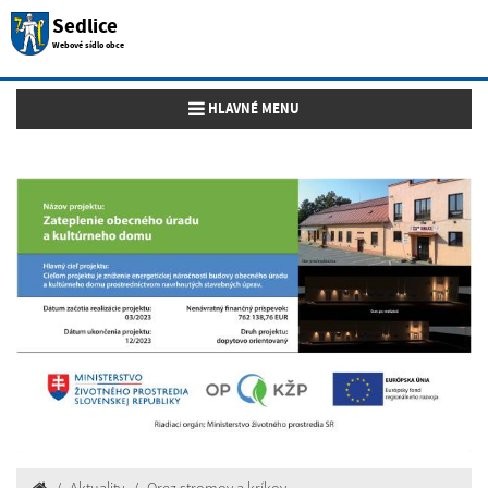
Sedlice
Webové sídlo obce
Toggle navigation
HLAVNÉ MENU