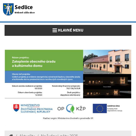
Sedlice
Webové sídlo obce
Toggle navigation
HLAVNÉ MENU