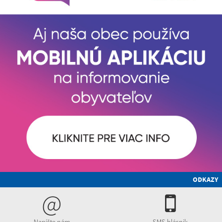
ODKAZY
@