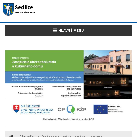
Sedlice
Webové sídlo obce
Toggle navigation
HLAVNÉ MENU