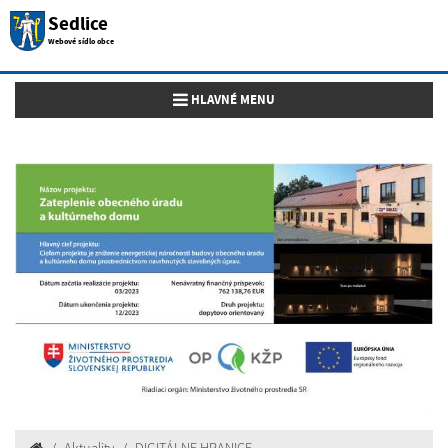
Sedlice
Webové sídlo obce
Toggle navigation
HLAVNÉ MENU