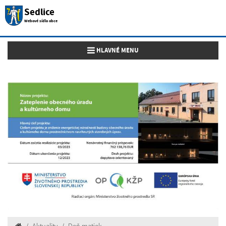
Sedlice
Webové sídlo obce
Toggle navigation
HLAVNÉ MENU