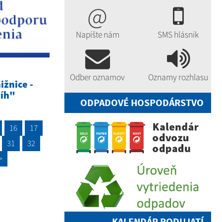
@
Napíšte nám
SMS hlásnik
Odber oznamov
Oznamy rozhlasu
ižnice -
níh"
ODPADOVÉ HOSPODÁRSTVO
16
17
31
32
>
KALENDÁR PODUJATÍ