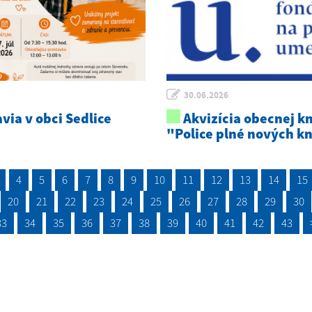
30.06.2026
via v obci Sedlice
Akvizícia obecnej kn
"Police plné nových k
4
5
6
7
8
9
10
11
12
13
14
15
20
21
22
23
24
25
26
27
28
29
30
33
34
35
36
37
38
39
40
41
42
43