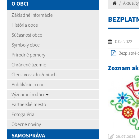
O OBCI
Aktuality
Základné informácie
BEZPLAT
História obce
Súčasnosť obce
10.05.2022
Symboly obce
Bezplatné 
Prírodné pomery
Chránené územie
Zoznam akt
Členstvo v združeniach
Publikácie o obci
Významní rodáci
Partnerské mesto
Fotogaléria
Obecné noviny
SAMOSPRÁVA
29.07.2026