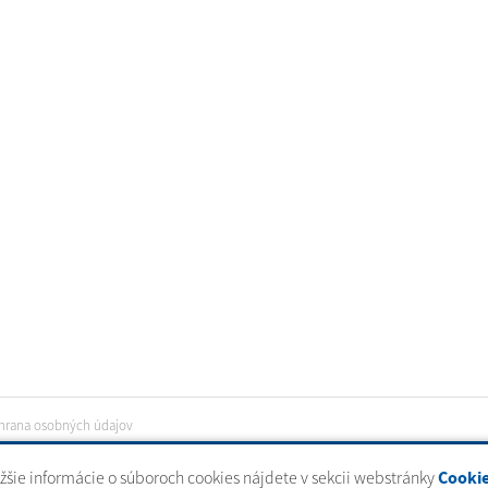
hrana osobných údajov
ižšie informácie o súboroch cookies nájdete v sekcii webstránky
Cooki
tal
|
domény
|
registrácia domény
|
spoločnosť webex.digital