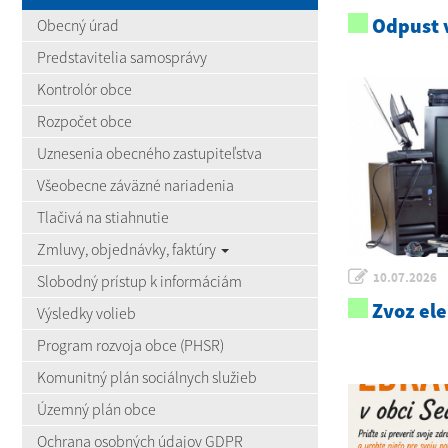
Odpust v
Obecný úrad
Predstavitelia samosprávy
Kontrolór obce
Rozpočet obce
Uznesenia obecného zastupiteľstva
Všeobecne záväzné nariadenia
Tlačivá na stiahnutie
Zmluvy, objednávky, faktúry
10.07.2026
Slobodný prístup k informáciám
Zvoz el
Výsledky volieb
Program rozvoja obce (PHSR)
Komunitný plán sociálnych služieb
Územný plán obce
Ochrana osobných údajov GDPR