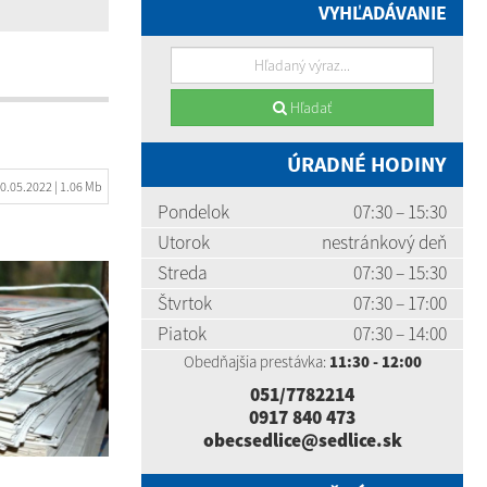
VYHĽADÁVANIE
Hľadať
ÚRADNÉ HODINY
0.05.2022
| 1.06 Mb
Pondelok
07:30 – 15:30
Utorok
nestránkový deň
Streda
07:30 – 15:30
Štvrtok
07:30 – 17:00
Piatok
07:30 – 14:00
Obedňajšia prestávka:
11:30 - 12:00
051/7782214
0917 840 473
obecsedlice@sedlice.sk