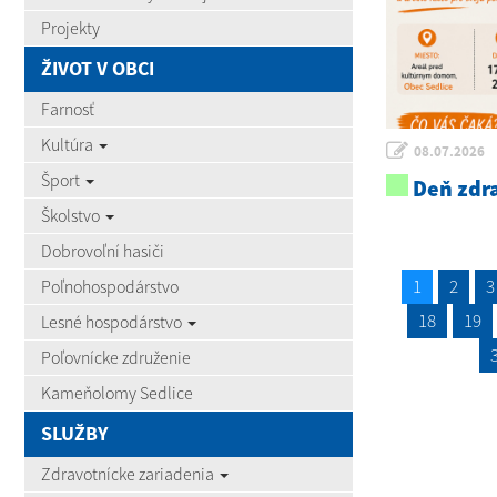
Projekty
ŽIVOT V OBCI
Farnosť
Kultúra
08.07.2026
Šport
Deň zdra
Školstvo
Dobrovoľní hasiči
1
2
3
Poľnohospodárstvo
18
19
Lesné hospodárstvo
Poľovnícke združenie
Kameňolomy Sedlice
SLUŽBY
Zdravotnícke zariadenia