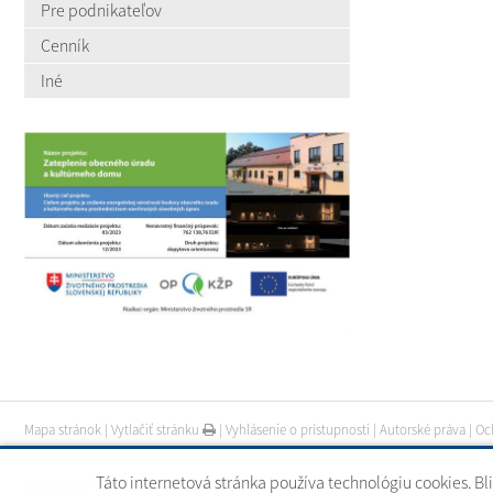
Pre podnikateľov
Cenník
Iné
Mapa stránok
|
Vytlačiť stránku
|
Vyhlásenie o prístupnosti
|
Autorské práva
|
Oc
Táto internetová stránka používa technológiu cookies. Bl
CMS systém (redakčný) systém ECHELON 2
|
web portál
|
webhosting
|
webex.digi