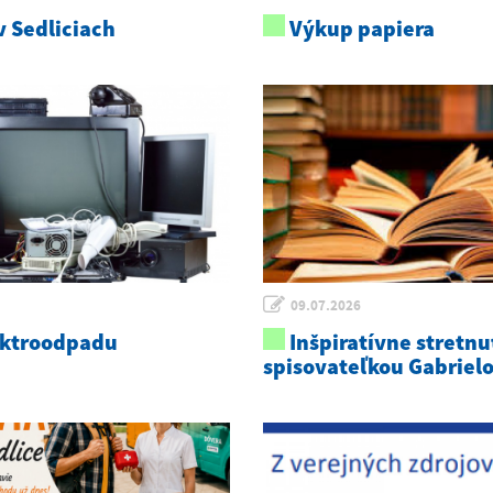
 Sedliciach
Výkup papiera
09.07.2026
ektroodpadu
Inšpiratívne stretnu
spisovateľkou Gabriel