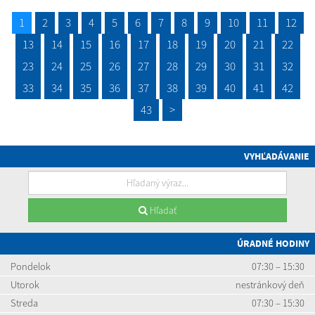
1
2
3
4
5
6
7
8
9
10
11
12
13
14
15
16
17
18
19
20
21
22
23
24
25
26
27
28
29
30
31
32
33
34
35
36
37
38
39
40
41
42
43
>
VYHĽADÁVANIE
Hľadať
ÚRADNÉ HODINY
Pondelok
07:30 – 15:30
Utorok
nestránkový deň
Streda
07:30 – 15:30