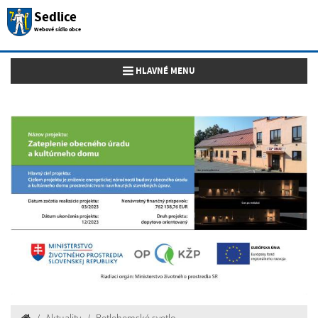
Sedlice
Webové sídlo obce
Toggle navigation
HLAVNÉ MENU