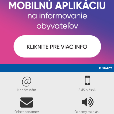
ODKAZY
@
Napíšte nám
SMS hlásnik
Odber oznamov
Oznamy rozhlasu