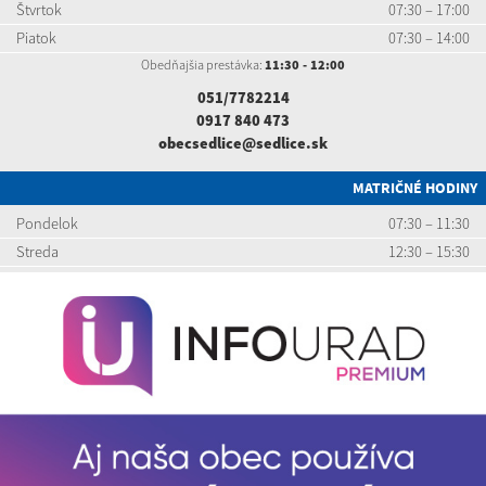
Štvrtok
07:30 – 17:00
Piatok
07:30 – 14:00
Obedňajšia prestávka:
11:30 - 12:00
051/7782214
0917 840 473
obecsedlice@sedlice.sk
MATRIČNÉ HODINY
Pondelok
07:30 – 11:30
Streda
12:30 – 15:30