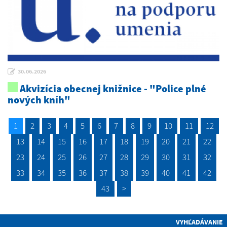
30.06.2026
Akvizícia obecnej knižnice - "Police plné
nových kníh"
1
2
3
4
5
6
7
8
9
10
11
12
13
14
15
16
17
18
19
20
21
22
23
24
25
26
27
28
29
30
31
32
33
34
35
36
37
38
39
40
41
42
43
>
VYHĽADÁVANIE