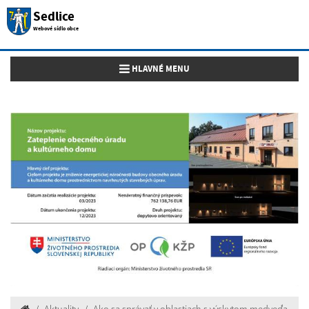
Sedlice
Webové sídlo obce
Toggle navigation
HLAVNÉ MENU