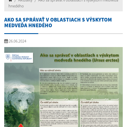
Aktuality
Ako sa správať v oblastiach s výskytom medveďa
hnedého
AKO SA SPRÁVAŤ V OBLASTIACH S VÝSKYTOM
MEDVEĎA HNEDÉHO
26.06.2024