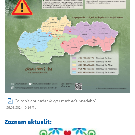
Čo robiť v prípade výskytu medveďa hnedého?
26.06.2024
| 0.16 Mb
Zoznam aktualít: