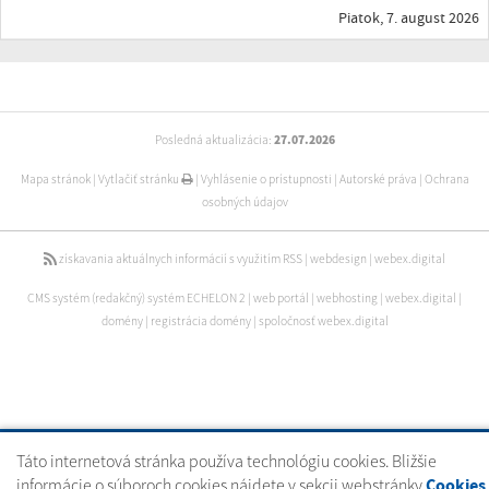
Piatok, 7. august 2026
Posledná aktualizácia:
27.07.2026
Mapa stránok
|
Vytlačiť stránku
|
Vyhlásenie o prístupnosti
|
Autorské práva
|
Ochrana
osobných údajov
získavania aktuálnych informácií s využitím RSS
|
webdesign
|
webex.digital
CMS systém (redakčný) systém ECHELON 2
|
web portál
|
webhosting
|
webex.digital
|
domény
|
registrácia domény
|
spoločnosť webex.digital
Táto internetová stránka používa technológiu cookies. Bližšie
informácie o súboroch cookies nájdete v sekcii webstránky
Cookies
.