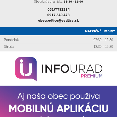
Obedňajšia prestávka:
11:30 - 12:00
051/7782214
0917 840 473
obecsedlice@sedlice.sk
MATRIČNÉ HODINY
Pondelok
07:30 – 11:30
Streda
12:30 – 15:30