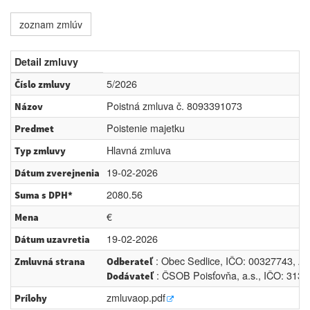
zoznam zmlúv
Detail zmluvy
5/2026
Číslo zmluvy
Poistná zmluva č. 8093391073
Názov
Poistenie majetku
Predmet
Hlavná zmluva
Typ zmluvy
19-02-2026
Dátum zverejnenia
2080.56
Suma s DPH*
€
Mena
19-02-2026
Dátum uzavretia
: Obec Sedlice, IČO: 00327743, Ad
Zmluvná strana
Odberateľ
: ČSOB Poisťovňa, a.s., IČO: 3132
Dodávateľ
zmluvaop.pdf
Prílohy