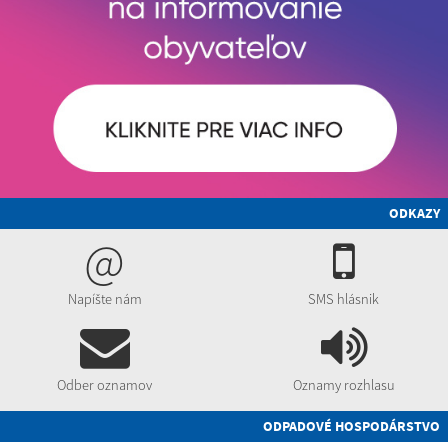
ODKAZY
@
Napíšte nám
SMS hlásnik
Odber oznamov
Oznamy rozhlasu
ODPADOVÉ HOSPODÁRSTVO