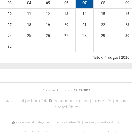
03
04
05
06
07
08
09
10
11
12
13
14
15
16
17
18
19
20
21
22
23
24
25
26
27
28
29
30
31
Piatok, 7. august 2026
Posledná aktualizácia:
27.07.2026
Mapa stránok
|
Vytlačiť stránku
|
Vyhlásenie o prístupnosti
|
Autorské práva
|
Ochrana
osobných údajov
získavania aktuálnych informácií s využitím RSS
|
webdesign
|
webex.digital