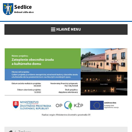
Sedlice
Webové sídlo obce
Toggle navigation
HLAVNÉ MENU