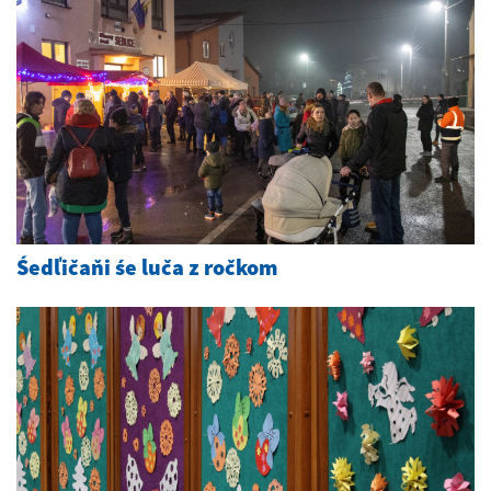
Śedľičaňi śe luča z ročkom