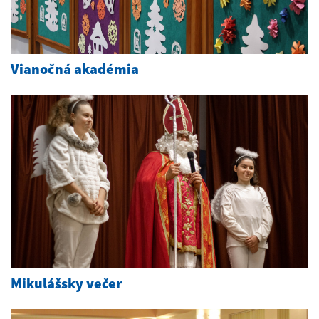
Vianočná akadémia
Mikulášsky večer