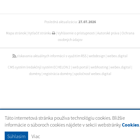
Posledná aktualizácia:
27.07.2026
Mapa stránok
|
Vytlačiť stránku
|
Vyhlásenie o prístupnosti
|
Autorské práva
|
Ochrana
osobných údajov
získavania aktuálnych informácií s využitím RSS
|
webdesign
|
webex.digital
CMS systém (redakčný) systém ECHELON 2
|
web portál
|
webhosting
|
webex.digital
|
domény
|
registrácia domény
|
spoločnosť webex.digital
Táto internetová stránka používa technológiu cookies. Bližšie
informácie o súboroch cookies nájdete v sekcii webstránky
Cookies
.
Súhlasím
Viac