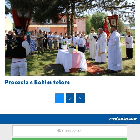
Procesia s Božím telom
1
2
>
VYHĽADÁVANIE