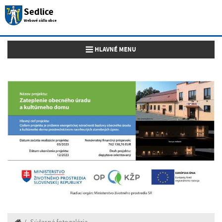
Sedlice
Webové sídlo obce
Toggle navigation
HLAVNÉ MENU